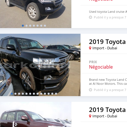
Used toyota Land cruise 
Publié il y a presque 7
2019 Toyota
Import - Dubai
PRIX
Négociable
Brand new Toyota Land Cru
at Al Noor Motors. This ca
wheels and beige interior
Publié il y a presque 7
2019 Toyota
Import - Dubai