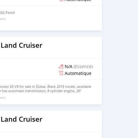
AXG Petrol
 ans
 Land Cruiser
N/A
(Essence)
Automatique
iser ZX V8 for sale in Dubai. Black 2019 model, available
r has automatic transmission, 8 cylinder engine, 20″
. Imported specs.
 ans
 Land Cruiser