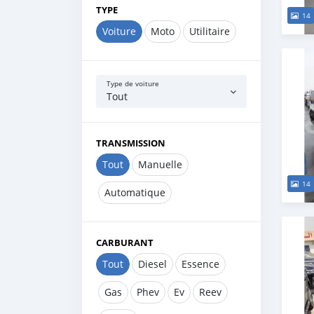
TYPE
14
Voiture
Moto
Utilitaire
Type de voiture
Tout
TRANSMISSION
Tout
Manuelle
14
Automatique
CARBURANT
Tout
Diesel
Essence
Gas
Phev
Ev
Reev