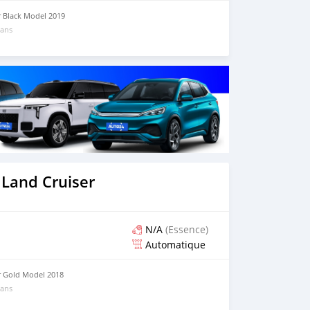
r Black Model 2019
 ans
 Land Cruiser
N/A
(Essence)
Automatique
r Gold Model 2018
 ans