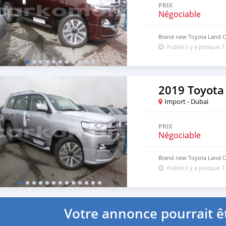
PRIX
Négociable
Brand new Toyota Land Cr
Publié il y a presque 7
2019 Toyota
Import - Dubai
PRIX
Négociable
Brand new Toyota Land Cr
Publié il y a presque 7
Votre annonce pourrait êt