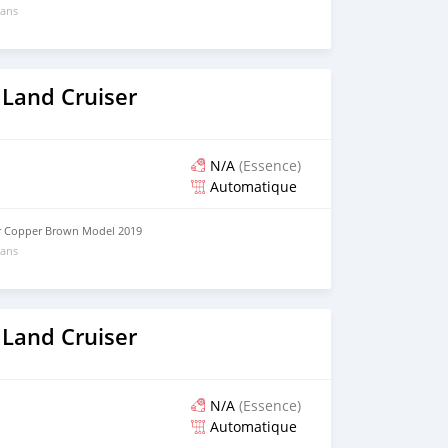
 ans
 Land Cruiser
N/A
(Essence)
Automatique
or Copper Brown Model 2019
 ans
 Land Cruiser
N/A
(Essence)
Automatique