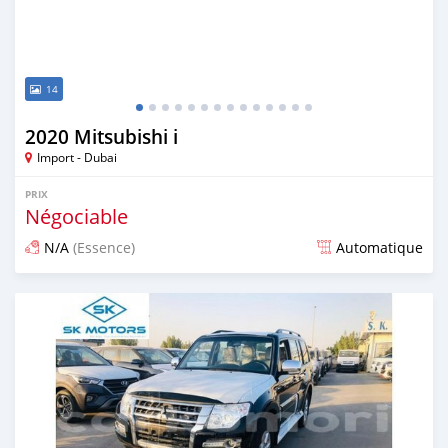
14
2020 Mitsubishi i
Import - Dubai
PRIX
Négociable
N/A
(Essence)
Automatique
Publié il y a presque 6 ans