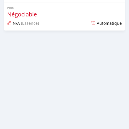
PRIX
Négociable
N/A
(Essence)
Automatique
Publié il y a presque 6 ans