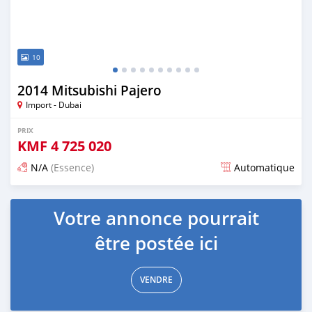
10
2014 Mitsubishi Pajero
Import - Dubai
PRIX
KMF
4 725 020
N/A
(Essence)
Automatique
Publié il y a presque 6 ans
Votre annonce pourrait
être postée ici
VENDRE