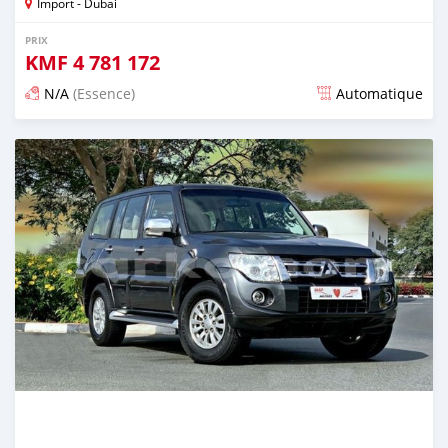
Import - Dubai
PRIX
KMF
4 781 172
N/A
(Essence)
Automatique
Publié il y a presque 6 ans