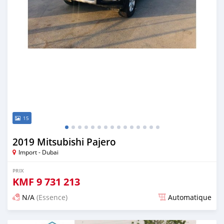
15
2019 Mitsubishi Pajero
Import - Dubai
PRIX
KMF
9 731 213
N/A
(Essence)
Automatique
Publié il y a presque 6 ans