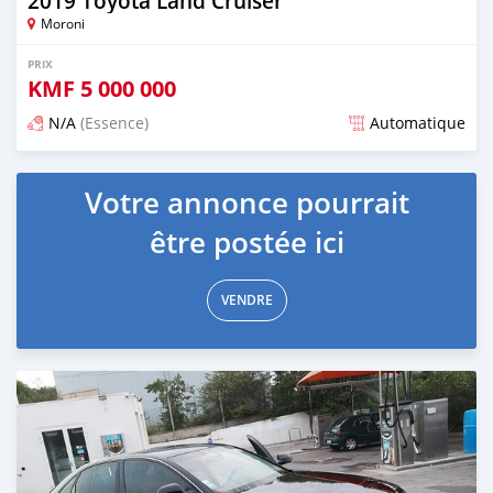
2019 Toyota Land Cruiser
Moroni
PRIX
KMF
5 000 000
N/A
(Essence)
Automatique
Publié il y a presque 6 ans
Votre annonce pourrait
être postée ici
VENDRE