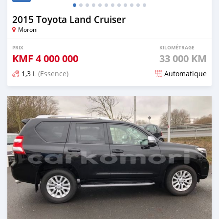
2015 Toyota Land Cruiser
Moroni
PRIX
KILOMÉTRAGE
KMF
4 000 000
33 000 KM
1,3 L
(Essence)
Automatique
Publié il y a plus de 7 ans