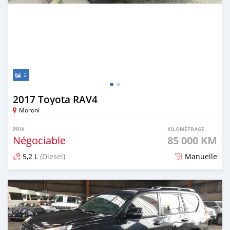
2
2017 Toyota RAV4
Moroni
PRIX
KILOMÉTRAGE
Négociable
85 000 KM
5,2 L
(Diesel)
Manuelle
Publié il y a plus de 6 ans