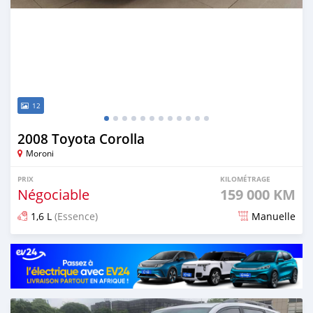
12
2008 Toyota Corolla
Moroni
PRIX
KILOMÉTRAGE
Négociable
159 000 KM
1,6 L
(Essence)
Manuelle
Publié il y a environ 4 ans