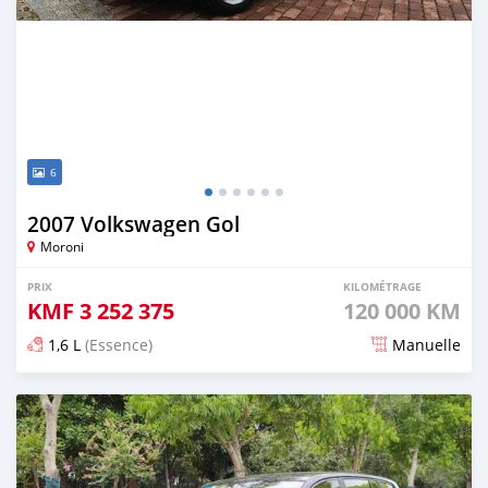
6
2007 Volkswagen Gol
Moroni
PRIX
KILOMÉTRAGE
KMF
3 252 375
120 000 KM
1,6 L
(Essence)
Manuelle
Publié il y a environ 4 ans