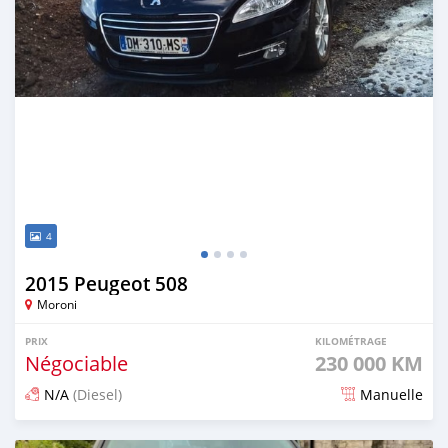
4
2015 Peugeot 508
Moroni
PRIX
KILOMÉTRAGE
Négociable
230 000 KM
N/A
(Diesel)
Manuelle
Publié il y a environ 5 ans