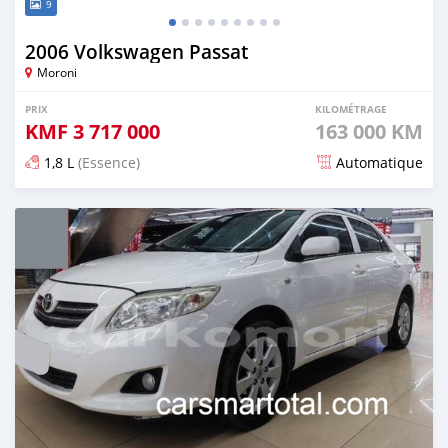
9
2006 Volkswagen Passat
Moroni
PRIX
KILOMÉTRAGE
KMF
3 717 000
163 000 KM
1,8 L
(Essence)
Automatique
Publié il y a environ 4 ans