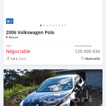
9
2006 Volkswagen Polo
Moroni
PRIX
KILOMÉTRAGE
Négociable
120 000 KM
1,4 L
(Gas)
Manuelle
Publié il y a environ 4 ans