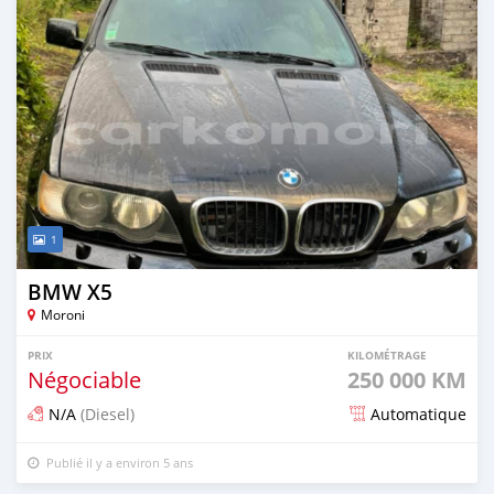
1
BMW X5
Moroni
PRIX
KILOMÉTRAGE
Négociable
250 000 KM
N/A
(Diesel)
Automatique
Publié il y a environ 5 ans