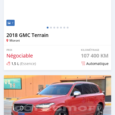
7
2018 GMC Terrain
Moroni
PRIX
KILOMÉTRAGE
Négociable
107 400 KM
1,5 L
(Essence)
Automatique
Publié il y a plus d'un an