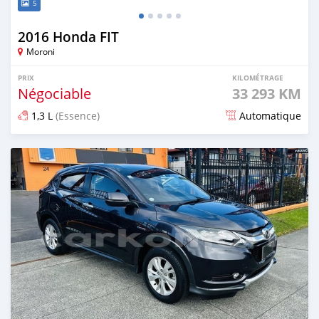
5
2016 Honda FIT
Moroni
PRIX
KILOMÉTRAGE
Négociable
33 293 KM
1,3 L
(Essence)
Automatique
Publié il y a plus d'un an