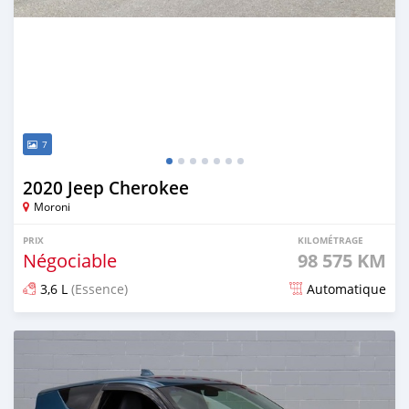
7
2020 Jeep Cherokee
Moroni
PRIX
KILOMÉTRAGE
Négociable
98 575 KM
3,6 L
(Essence)
Automatique
Publié il y a plus d'un an