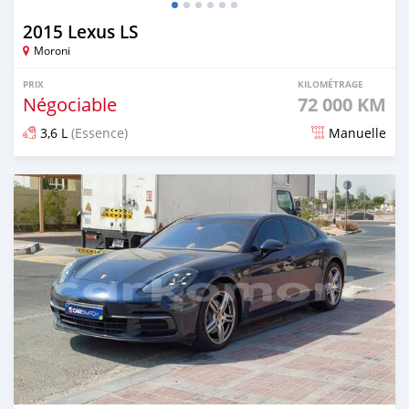
2015 Lexus LS
Moroni
PRIX
KILOMÉTRAGE
Négociable
72 000 KM
3,6 L
(Essence)
Manuelle
Publié il y a plus d'un an