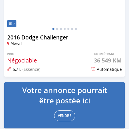
7
2016 Dodge Challenger
Moroni
PRIX
KILOMÉTRAGE
Négociable
36 549 KM
5,7 L
(Essence)
Automatique
Publié il y a plus d'un an
Votre annonce pourrait
être postée ici
VENDRE