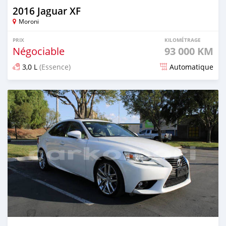
2016 Jaguar XF
Moroni
PRIX
KILOMÉTRAGE
Négociable
93 000 KM
3,0 L
(Essence)
Automatique
Publié il y a plus d'un an