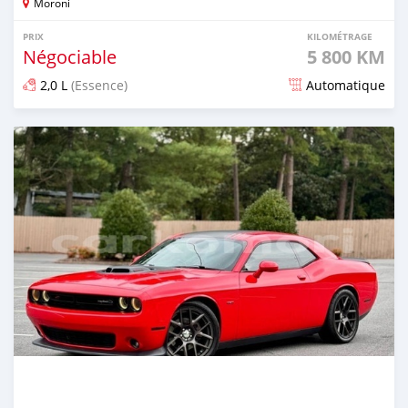
Moroni
PRIX
KILOMÉTRAGE
Négociable
5 800 KM
2,0 L
(Essence)
Automatique
Publié il y a plus d'un an