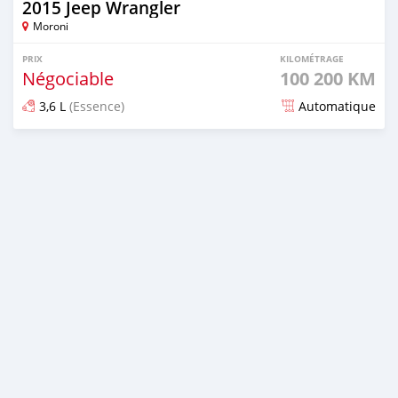
2015 Jeep Wrangler
Moroni
PRIX
KILOMÉTRAGE
Négociable
100 200 KM
3,6 L
(Essence)
Automatique
Publié il y a plus d'un an