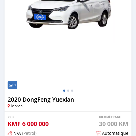
3
2020 DongFeng Yuexian
Moroni
PRIX
KILOMÉTRAGE
KMF
6 000 000
30 000 KM
N/A
(Petrol)
Automatique