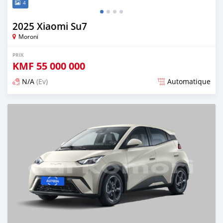
4
2025 Xiaomi Su7
Moroni
PRIX
KMF
55 000 000
N/A
(Ev)
Automatique
Publié il y a plus d'un an