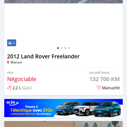
4
2012 Land Rover Freelander
Moroni
PRIX
KILOMÉTRAGE
Négociable
132 700 KM
2,2 L
(Gas)
Manuelle
Publié il y a 8 mois