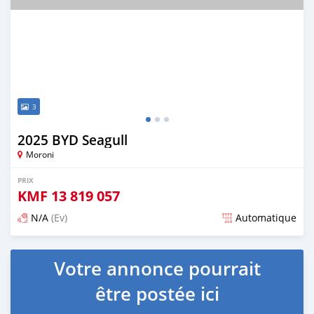
3
2025 BYD Seagull
Moroni
PRIX
KMF
13 819 057
N/A
(Ev)
Automatique
Publié il y a plus d'un an
Votre annonce pourrait
être postée ici