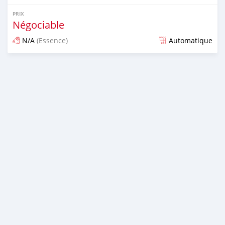
PRIX
Négociable
N/A
(Essence)
Automatique
Publié il y a environ 7 ans