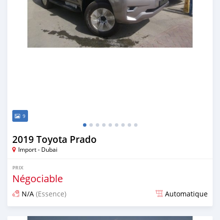
9
2019 Toyota Prado
Import - Dubai
PRIX
Négociable
N/A
(Essence)
Automatique
Publié il y a environ 7 ans