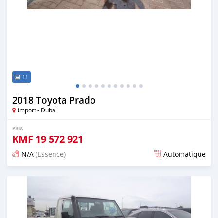
11
2018 Toyota Prado
Import - Dubai
PRIX
KMF
19 572 921
N/A
(Essence)
Automatique
Publié il y a environ 7 ans