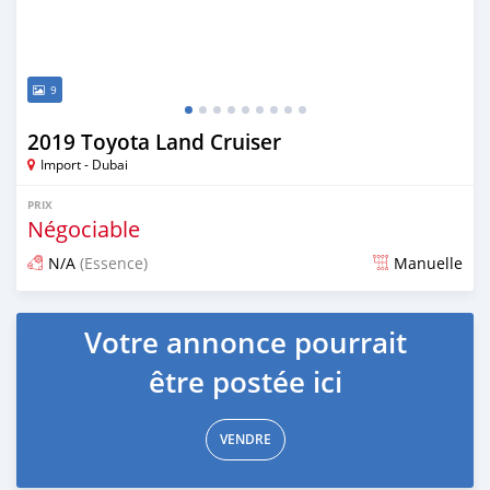
9
2019 Toyota Land Cruiser
Import - Dubai
PRIX
Négociable
N/A
(Essence)
Manuelle
Publié il y a environ 7 ans
Votre annonce pourrait
être postée ici
VENDRE