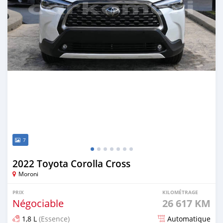
7
2022 Toyota Corolla Cross
Moroni
PRIX
KILOMÉTRAGE
Négociable
26 617 KM
1,8 L
(Essence)
Automatique