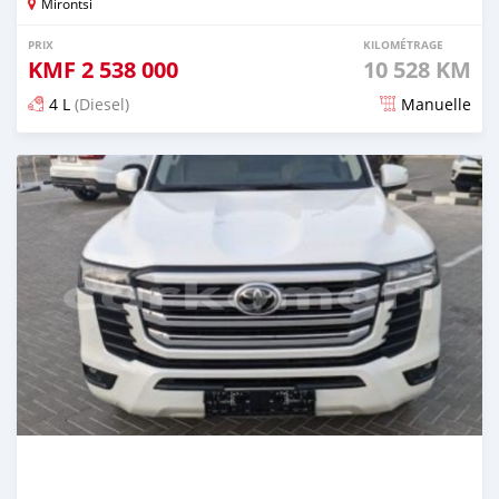
Mirontsi
PRIX
KILOMÉTRAGE
KMF
2 538 000
10 528 KM
4 L
(Diesel)
Manuelle
Publié il y a 5 mois