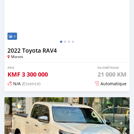
4
2022 Toyota RAV4
Moroni
PRIX
KILOMÉTRAGE
KMF
3 300 000
21 000 KM
N/A
(Essence)
Automatique
Publié il y a 5 mois