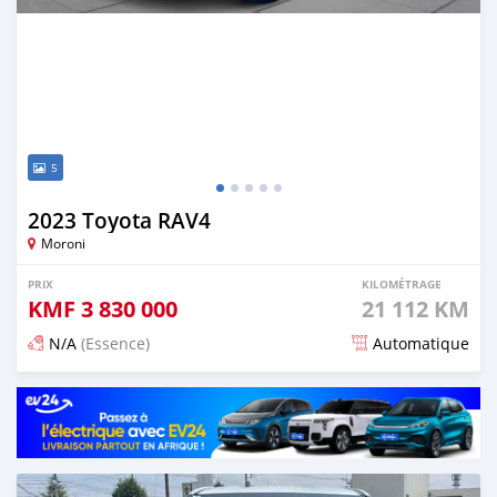
5
2023 Toyota RAV4
Moroni
PRIX
KILOMÉTRAGE
KMF
3 830 000
21 112 KM
N/A
(Essence)
Automatique
Publié il y a 5 mois