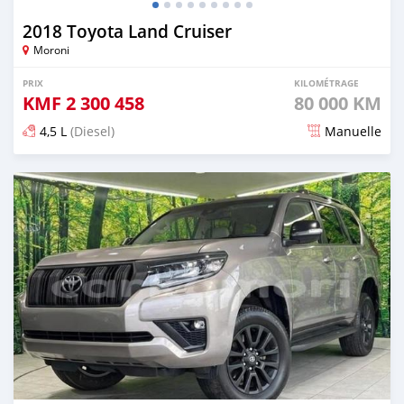
2018 Toyota Land Cruiser
Moroni
PRIX
KILOMÉTRAGE
KMF
2 300 458
80 000 KM
4,5 L
(Diesel)
Manuelle
Publié il y a 6 mois