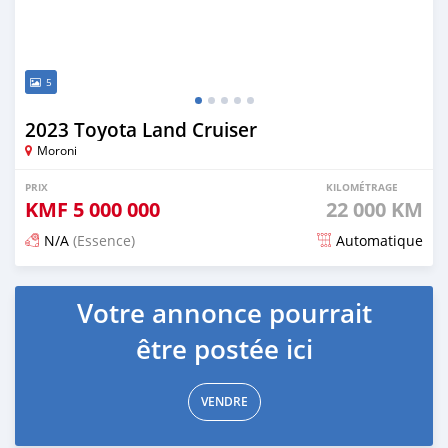
5
2023 Toyota Land Cruiser
Moroni
PRIX
KILOMÉTRAGE
KMF
5 000 000
22 000 KM
N/A
(Essence)
Automatique
Publié il y a 5 mois
Votre annonce pourrait
être postée ici
VENDRE