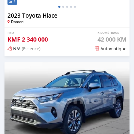
5
2023 Toyota Hiace
Domoni
PRIX
KILOMÉTRAGE
KMF
2 340 000
42 000 KM
N/A
(Essence)
Automatique
Publié il y a 4 mois