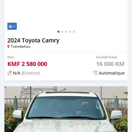
5
2024 Toyota Camry
Tsémbehou
PRIX
KILOMÉTRAGE
KMF
2 580 000
16 000 KM
N/A
(Essence)
Automatique
Publié il y a 5 mois