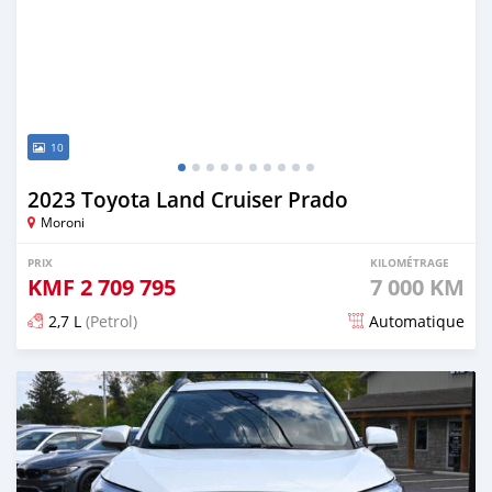
10
2023 Toyota Land Cruiser Prado
Moroni
PRIX
KILOMÉTRAGE
KMF
2 709 795
7 000 KM
2,7 L
(Petrol)
Automatique
Publié il y a 6 mois