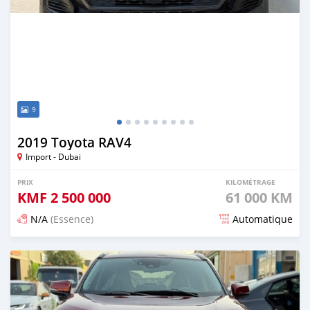
9
2019 Toyota RAV4
Import - Dubai
PRIX
KILOMÉTRAGE
KMF
2 500 000
61 000 KM
N/A
(Essence)
Automatique
Publié il y a 4 jours