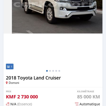
5
2018 Toyota Land Cruiser
Domoni
PRIX
KILOMÉTRAGE
KMF
2 730 000
85 000 KM
N/A
(Essence)
Automatique