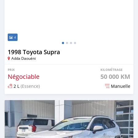
4
1998 Toyota Supra
Adda Daouéni
PRIX
KILOMÉTRAGE
Négociable
50 000 KM
2 L
(Essence)
Manuelle
Publié il y a environ 2 mois