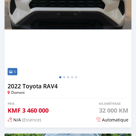
5
2022 Toyota RAV4
Domoni
PRIX
KILOMÉTRAGE
KMF
3 460 000
32 000 KM
N/A
(Essence)
Automatique
Publié il y a 15 jours