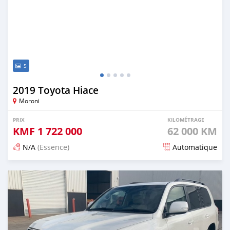
5
2019 Toyota Hiace
Moroni
PRIX
KILOMÉTRAGE
KMF
1 722 000
62 000 KM
N/A
(Essence)
Automatique
Publié il y a 20 jours