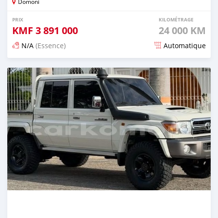
Domoni
PRIX
KILOMÉTRAGE
KMF
3 891 000
24 000 KM
N/A
(Essence)
Automatique
Publié il y a 16 jours