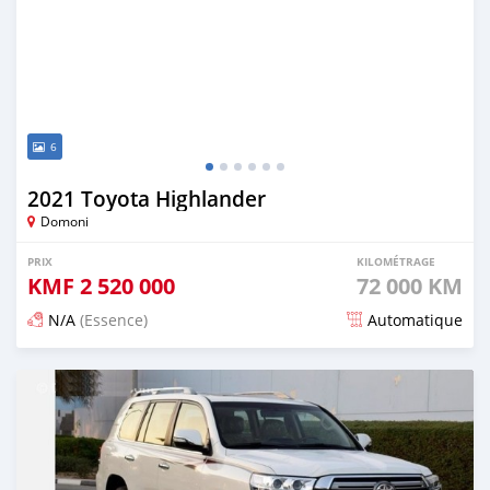
6
2021 Toyota Highlander
Domoni
PRIX
KILOMÉTRAGE
KMF
2 520 000
72 000 KM
N/A
(Essence)
Automatique
Publié il y a 3 mois