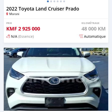
2022 Toyota Land Cruiser Prado
Moroni
PRIX
KILOMÉTRAGE
KMF
2 925 000
48 000 KM
N/A
(Essence)
Automatique
Publié il y a 3 mois