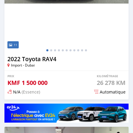
11
2022 Toyota RAV4
Import - Dubai
PRIX
KILOMÉTRAGE
KMF
1 500 000
26 278 KM
N/A
(Essence)
Automatique
Publié il y a 10 jours