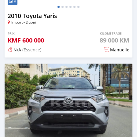
6
2010 Toyota Yaris
Import - Dubai
PRIX
KILOMÉTRAGE
KMF
600 000
89 000 KM
N/A
(Essence)
Manuelle
Publié il y a 10 jours