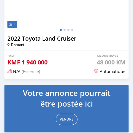
4
2022 Toyota Land Cruiser
Domoni
PRIX
KILOMÉTRAGE
KMF
1 940 000
48 000 KM
N/A
(Essence)
Automatique
Publié il y a 17 jours
Votre annonce pourrait
être postée ici
VENDRE