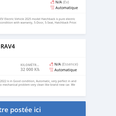
N/A
(Ev)
Automatique
EV Electric Vehicle 2025 model Hatchback is pure electric
nt condition with warranty, 5-Door, 5-Seat, Hatchback Price:
the colors available WHATSAPP NUMBER: +447424958730
nu@hotmail.com
 RAV4
N/A
(Essence)
KILOMÉTRAGE
32 000 KM
Automatique
022 is in Good condition, Automatic, very perfect in and
no mechanical problem very clean like brand new car. We
e and Right Hand drive steering $8,000 USD CONTACT
il.com
re postée ici