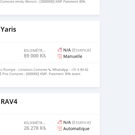
x Comores rendu Moroni : [3000000] KMF Paiement 40%
ès livraison Le prix est discutable
Yaris
N/A
(Essence)
KILOMÉTRAGE
89 000 KM
Manuelle
s l'Europe - Livraison Comores 📞 WhatsApp : +31 6 84 42
 Prix Comores : [600000] KMF. Paiement 30% avant
e
 RAV4
N/A
(Essence)
KILOMÉTRAGE
26 278 KM
Automatique