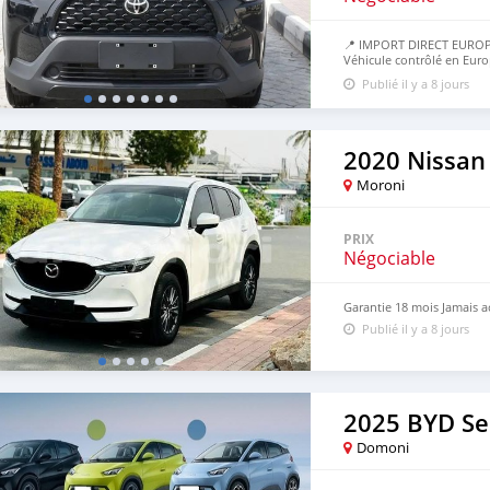
📍 IMPORT DIRECT EUROP
Véhicule contrôlé en Euro
50% avant, 50% à l’arrivé
Publié il y a 8 jours
2020 Nissan
Moroni
PRIX
Négociable
Garantie 18 mois Jamais a
Publié il y a 8 jours
2025 BYD Se
Domoni