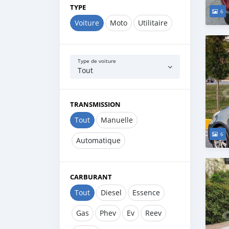
TYPE
6
Voiture
Moto
Utilitaire
Type de voiture
Tout
TRANSMISSION
Tout
Manuelle
6
Automatique
CARBURANT
Tout
Diesel
Essence
Gas
Phev
Ev
Reev