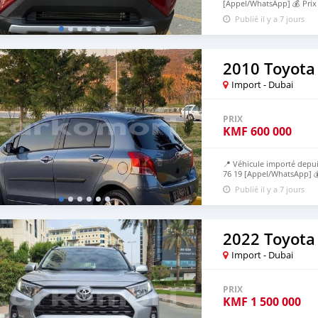
[Appel/WhatsApp] 💰 Pri
avant livraison et 60% apr
Publié il y a 7 jours
2010 Toyota 
Import - Dubai
PRIX
KMF
600 000
📍 Véhicule importé depui
76 19 [Appel/WhatsApp] 
expédition, 70% à l’arrivé
Publié il y a 7 jours
2022 Toyota
Import - Dubai
PRIX
KMF
1 500 000