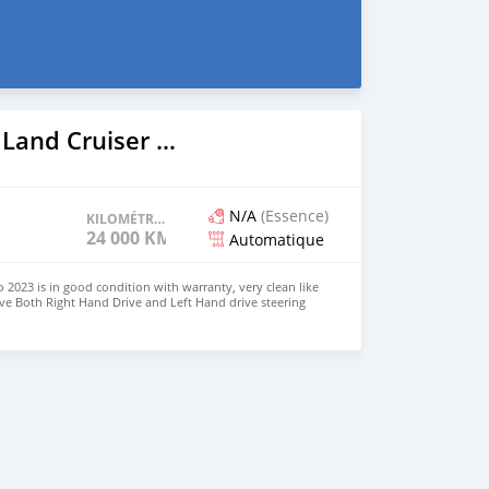
2023 Toyota Land Cruiser Prado
N/A
(Essence)
KILOMÉTRAGE
24 000 KM
Automatique
 2023 is in good condition with warranty, very clean like
ve Both Right Hand Drive and Left Hand drive steering
SAPP NUMBER: +447424958730 CONTACT EMAIL: