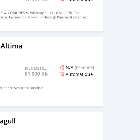
E → COMORES 📞 WhatsApp : +31 6 84 42 76 19 ✅
pe 🚢 Livraison à Moroni incluse 💰 Paiement sécurisé :
e 💰Prix rendu Moroni : [2000000 ] Tout compris
 Altima
N/A
(Essence)
KILOMÉTRAGE
61 000 KM
Automatique
ccidenté Avance si possible
agull