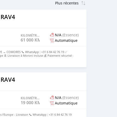
 RAV4
N/A
(Essence)
KILOMÉTRAGE
61 000 KM
Automatique
E → COMORES 📞 WhatsApp : +31 6 84 42 76 19 ✅
pe 🚢 Livraison à Moroni incluse 💰 Paiement sécurisé :
e 💰Prix rendu Moroni : [2500000KMF] Tout compris
 RAV4
N/A
(Essence)
KILOMÉTRAGE
19 000 KM
Automatique
s l'Europe - Livraison 📞 WhatsApp : +31 6 84 42 76 19