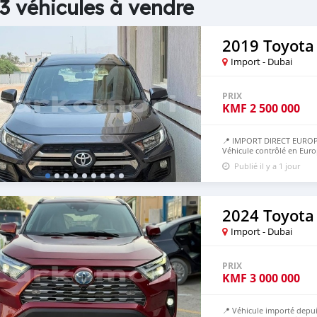
3 véhicules à vendre
2019 Toyota
Import - Dubai
PRIX
KMF
2 500 000
📍 IMPORT DIRECT EUROP
Véhicule contrôlé en Euro
50% avant, 50% à l’arrivé
Publié il y a 1 jour
2024 Toyota
Import - Dubai
PRIX
KMF
3 000 000
📍 Véhicule importé depui