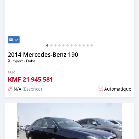
12
2014 Mercedes-Benz 190
Import - Dubai
PRIX
KMF
21 945 581
N/A
(Essence)
Automatique
Publié il y a environ 7 ans