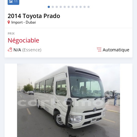
11
2014 Toyota Prado
Import - Dubai
PRIX
Négociable
N/A
(Essence)
Automatique
Publié il y a environ 7 ans