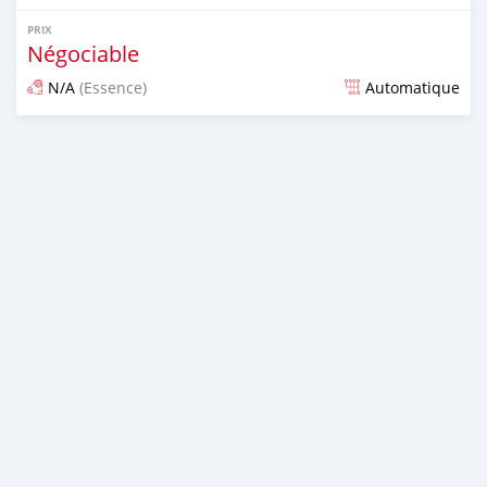
PRIX
Négociable
N/A
(Essence)
Automatique
Publié il y a environ 7 ans