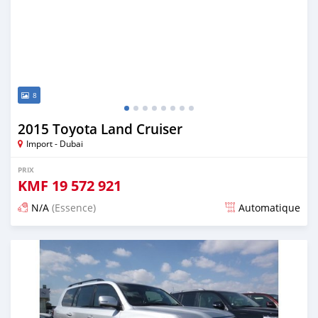
8
2015 Toyota Land Cruiser
Import - Dubai
PRIX
KMF
19 572 921
N/A
(Essence)
Automatique
Publié il y a environ 7 ans