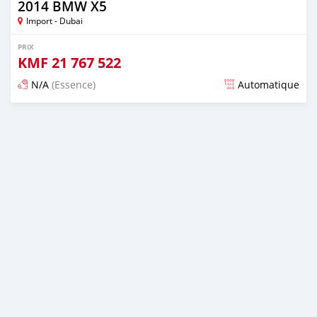
2014 BMW X5
Import - Dubai
PRIX
KMF
21 767 522
N/A
(Essence)
Automatique
Publié il y a environ 7 ans