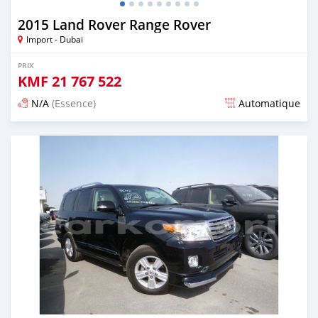
2015 Land Rover Range Rover
Import - Dubai
PRIX
KMF
21 767 522
N/A
(Essence)
Automatique
Publié il y a environ 7 ans