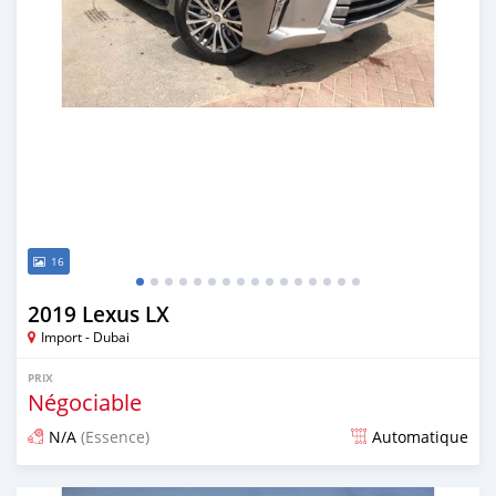
16
2019 Lexus LX
Import - Dubai
PRIX
Négociable
N/A
(Essence)
Automatique
Publié il y a environ 7 ans