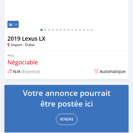
14
2019 Lexus LX
Import - Dubai
PRIX
Négociable
N/A
(Essence)
Automatique
Publié il y a environ 7 ans
Votre annonce pourrait
être postée ici
VENDRE