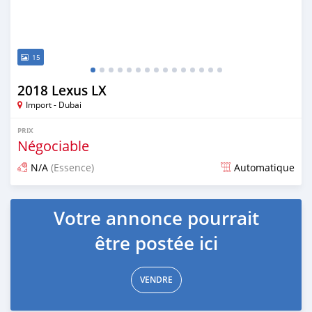
15
2018 Lexus LX
Import - Dubai
PRIX
Négociable
N/A
(Essence)
Automatique
Publié il y a presque 7 ans
Votre annonce pourrait
être postée ici
VENDRE