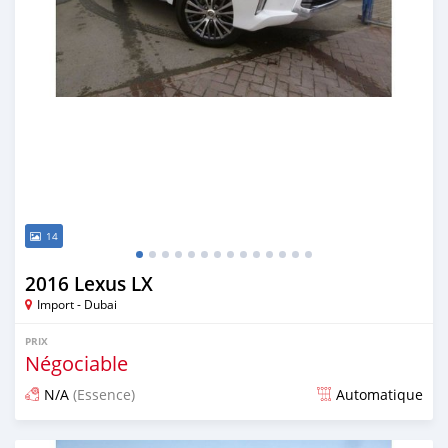
14
2016 Lexus LX
Import - Dubai
PRIX
Négociable
N/A
(Essence)
Automatique
Publié il y a presque 7 ans