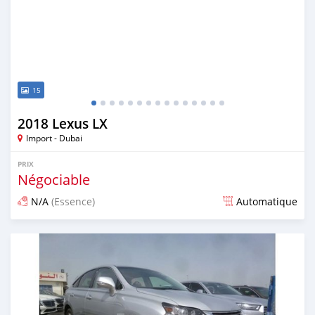
15
2018 Lexus LX
Import - Dubai
PRIX
Négociable
N/A
(Essence)
Automatique
Publié il y a presque 7 ans