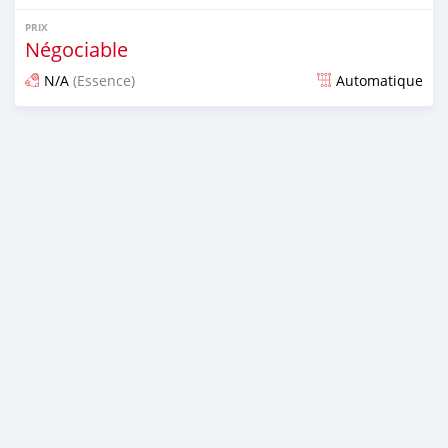
PRIX
Négociable
N/A
(Essence)
Automatique
Publié il y a presque 7 ans