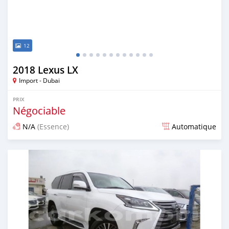
12
2018 Lexus LX
Import - Dubai
PRIX
Négociable
N/A
(Essence)
Automatique
Publié il y a presque 7 ans