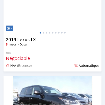
9
2019 Lexus LX
Import - Dubai
PRIX
Négociable
N/A
(Essence)
Automatique
Publié il y a presque 7 ans