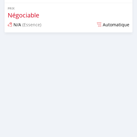
PRIX
Négociable
N/A
(Essence)
Automatique
Publié il y a presque 7 ans