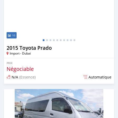
10
2015 Toyota Prado
Import - Dubai
PRIX
Négociable
N/A
(Essence)
Automatique
Publié il y a presque 7 ans