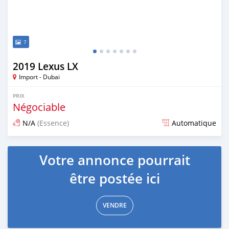
7
2019 Lexus LX
Import - Dubai
PRIX
Négociable
N/A
(Essence)
Automatique
Publié il y a presque 7 ans
Votre annonce pourrait
être postée ici
VENDRE