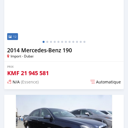
12
2014 Mercedes-Benz 190
Import - Dubai
PRIX
KMF
21 945 581
N/A
(Essence)
Automatique
Publié il y a environ 7 ans