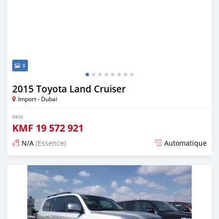
8
2015 Toyota Land Cruiser
Import - Dubai
PRIX
KMF
19 572 921
N/A
(Essence)
Automatique
Publié il y a environ 7 ans