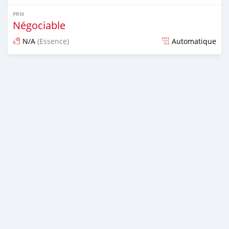
PRIX
Négociable
N/A
(Essence)
Automatique
Publié il y a environ 7 ans