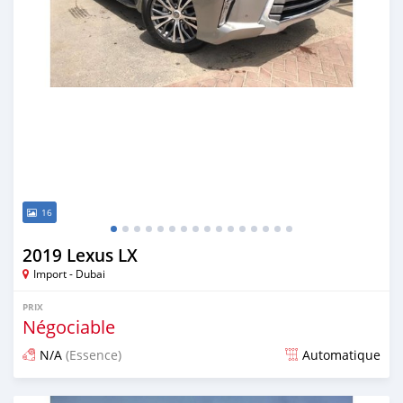
16
2019 Lexus LX
Import - Dubai
PRIX
Négociable
N/A
(Essence)
Automatique
Publié il y a environ 7 ans