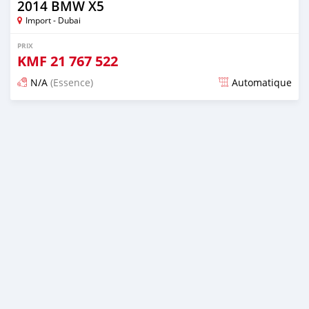
2014 BMW X5
Import - Dubai
PRIX
KMF
21 767 522
N/A
(Essence)
Automatique
Publié il y a environ 7 ans