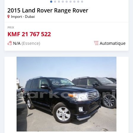
2015 Land Rover Range Rover
Import - Dubai
PRIX
KMF
21 767 522
N/A
(Essence)
Automatique
Publié il y a environ 7 ans