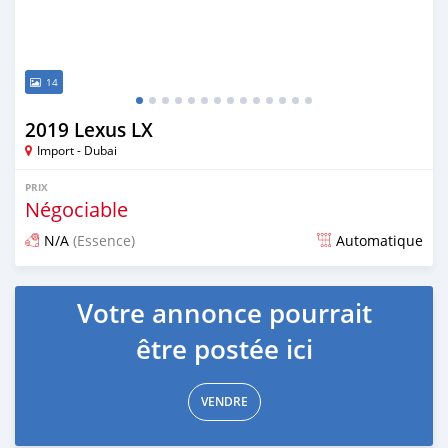
14
2019 Lexus LX
Import - Dubai
PRIX
Négociable
N/A
(Essence)
Automatique
Publié il y a environ 7 ans
Votre annonce pourrait
être postée ici
VENDRE