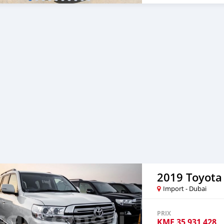
2019 Toyota
Import - Dubai
PRIX
KMF
35 931 428