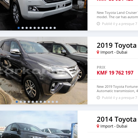
New Toyota Land Cruiser V
model. The car has automa
interior. Imported specs.
Publié il y a presque 7
2019 Toyota
Import - Dubai
PRIX
KMF
19 762 197
New 2019 Toyota Fortuner 
Automatic transmission, 4
driven, Imported specs.
Publié il y a presque 7
2014 Toyota 
Import - Dubai