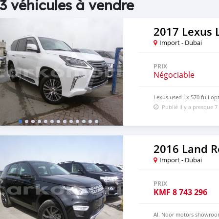
3 véhicules à vendre
2017 Lexus 
Import - Dubai
PRIX
Négociable
Lexus used Lx 570 full op
Publié il y a presque 7
2016 Land R
Import - Dubai
PRIX
KMF
8 743 296
Al. Noor motors showroo