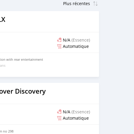
LX
N/A
(Essence)
Automatique
tion with rear entertainment
 ans
over Discovery
N/A
(Essence)
Automatique
m no 298