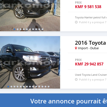
PRIX
KMF
9 581 538
Toyota Harrier petrol ful
Publié il y a presque 7
2016 Toyota
Import - Dubai
PRIX
KMF
29 942 857
Used Toyota Land Cruiser 
Publié il y a presque 7
Votre annonce pourrait êt