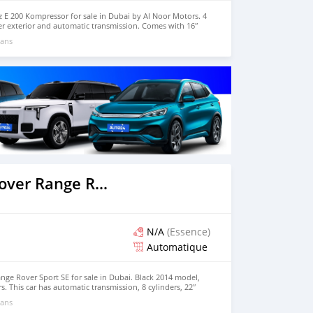
E 200 Kompressor for sale in Dubai by Al Noor Motors. 4
ver exterior and automatic transmission. Comes with 16″
. 37,701 kilometers on the odometer, Imported specs.
 ans
2014 Land Rover Range Rover
N/A
(Essence)
Automatique
ge Rover Sport SE for sale in Dubai. Black 2014 model,
s. This car has automatic transmission, 8 cylinders, 22″
. 50,493 km, Imported specs.
 ans