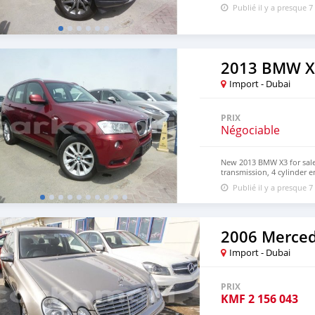
Publié il y a presque 7
2013 BMW X
Import - Dubai
PRIX
Négociable
New 2013 BMW X3 for sale
transmission, 4 cylinder e
Imported specs.
Publié il y a presque 7
2006 Merced
Import - Dubai
PRIX
KMF
2 156 043