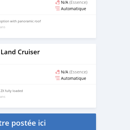
N/A
(Essence)
Automatique
l option with panoramic roof
 ans
 Land Cruiser
N/A
(Essence)
Automatique
ZX fully loaded
 ans
re postée ici