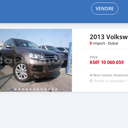
VENDRE
2013 Volksw
Import - Dubai
PRIX
KMF
10 060 659
Al Noor motors showroom
Publié il y a presque 7