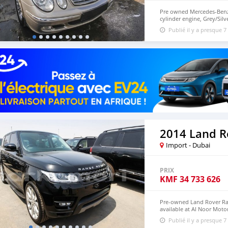
Pre owned Mercedes-Benz 
cylinder engine, Grey/Sil
wheels and black interior
Publié il y a presque 7
Import - Dubai
PRIX
KMF
34 733 626
Pre-owned Land Rover Ran
available at Al Noor Motor
wheels and black interior
Publié il y a presque 7