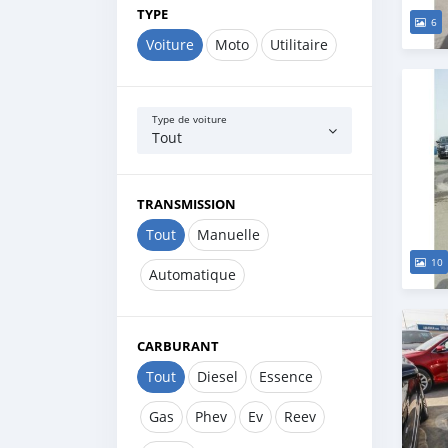
TYPE
6
Voiture
Moto
Utilitaire
Type de voiture
Tout
TRANSMISSION
Tout
Manuelle
10
Automatique
CARBURANT
Tout
Diesel
Essence
Gas
Phev
Ev
Reev