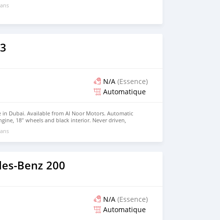
 ans
3
N/A
(Essence)
Automatique
 in Dubai. Available from Al Noor Motors. Automatic
ngine, 18″ wheels and black interior. Never driven,
 ans
es-Benz 200
N/A
(Essence)
Automatique