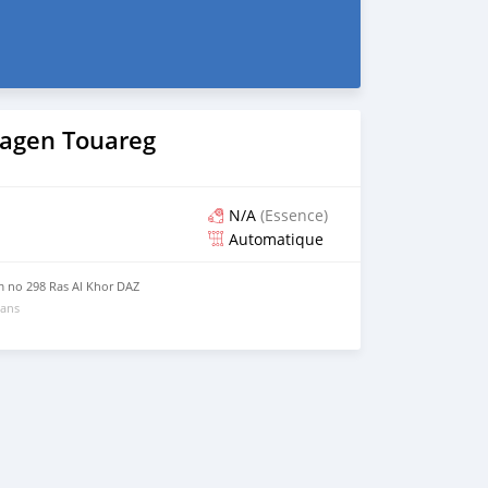
agen Touareg
N/A
(Essence)
Automatique
 no 298 Ras Al Khor DAZ
 ans