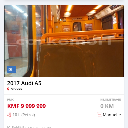
1
2017 Audi A5
Moroni
PRIX
KILOMÉTRAGE
KMF
9 999 999
0 KM
10 L
(Petrol)
Manuelle
Publié il y a environ un an