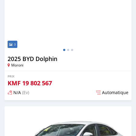
3
2025 BYD Dolphin
Moroni
PRIX
KMF
19 802 567
N/A
(Ev)
Automatique
Publié il y a plus d'un an