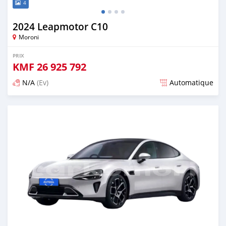
4
2024 Leapmotor C10
Moroni
PRIX
KMF
26 925 792
N/A
(Ev)
Automatique
Publié il y a plus d'un an