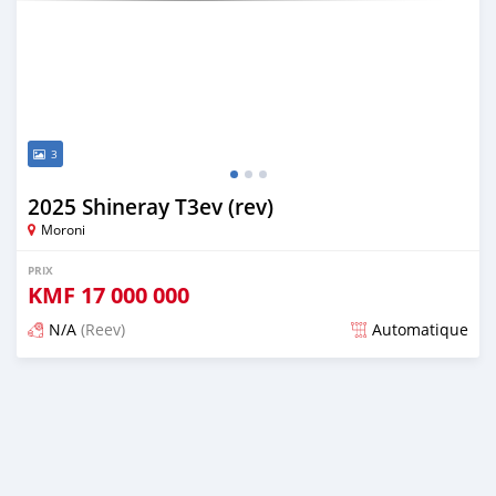
3
2025 Shineray T3ev (rev)
Moroni
PRIX
KMF
17 000 000
N/A
(Reev)
Automatique
Publié il y a plus d'un an