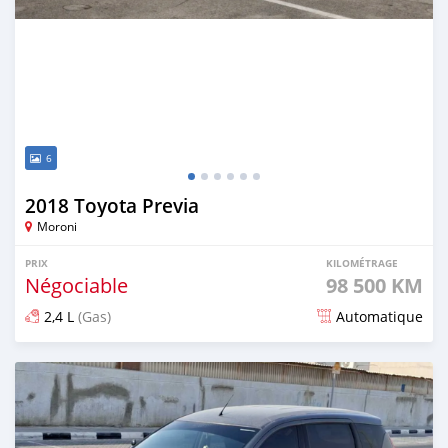
6
2018 Toyota Previa
Moroni
PRIX
KILOMÉTRAGE
Négociable
98 500 KM
2,4 L
(Gas)
Automatique
Publié il y a 8 mois