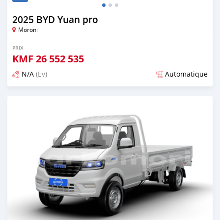
2025 BYD Yuan pro
Moroni
PRIX
KMF
26 552 535
N/A
(Ev)
Automatique
Publié il y a plus d'un an