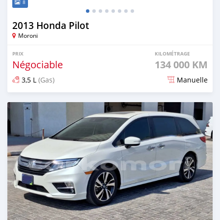
8
2013 Honda Pilot
Moroni
PRIX
KILOMÉTRAGE
Négociable
134 000 KM
3,5 L
(Gas)
Manuelle
Publié il y a 8 mois