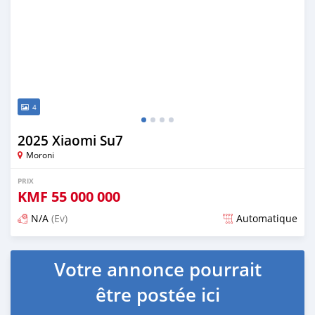
4
2025 Xiaomi Su7
Moroni
PRIX
KMF
55 000 000
N/A
(Ev)
Automatique
Publié il y a plus d'un an
Votre annonce pourrait
être postée ici