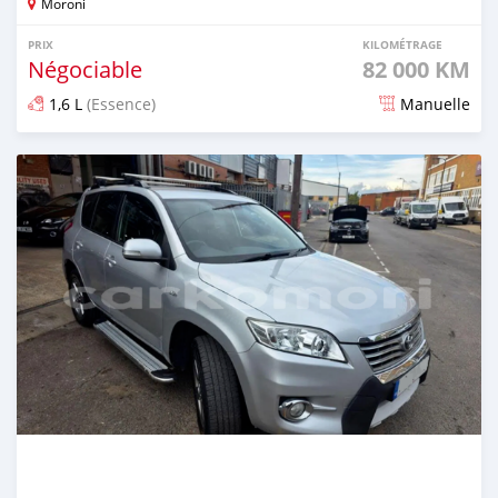
Moroni
PRIX
KILOMÉTRAGE
Négociable
82 000 KM
1,6 L
(Essence)
Manuelle
Publié il y a 8 mois