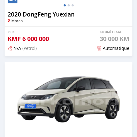
2020 DongFeng Yuexian
Moroni
PRIX
KILOMÉTRAGE
KMF
6 000 000
30 000 KM
N/A
(Petrol)
Automatique
Publié il y a plus d'un an