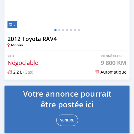
7
2012 Toyota RAV4
Moroni
PRIX
KILOMÉTRAGE
Négociable
9 800 KM
2,2 L
(Gas)
Automatique
Publié il y a 8 mois
Votre annonce pourrait
être postée ici
VENDRE