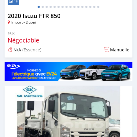
16
2020 Isuzu FTR 850
Import - Dubai
PRIX
Négociable
N/A
(Essence)
Manuelle
Publié il y a presque 6 ans