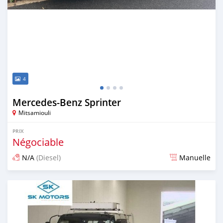
4
Mercedes‒Benz Sprinter
Mitsamiouli
PRIX
Négociable
N/A
(Diesel)
Manuelle
Publié il y a environ 5 ans