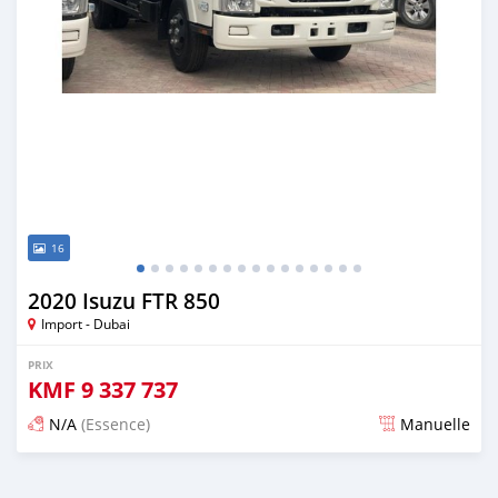
16
2020 Isuzu FTR 850
Import - Dubai
PRIX
KMF
9 337 737
N/A
(Essence)
Manuelle
Publié il y a presque 6 ans