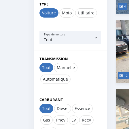
TYPE
4
Voiture
Moto
Utilitaire
Type de voiture
Tout
TRANSMISSION
Tout
Manuelle
12
Automatique
CARBURANT
Tout
Diesel
Essence
Gas
Phev
Ev
Reev