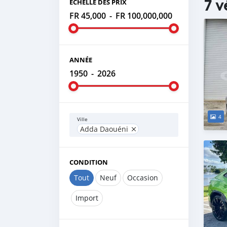
7 v
ÉCHELLE DES PRIX
FR 45,000
-
FR 100,000,000
ANNÉE
1950
-
2026
4
Ville
Adda Daouéni
CONDITION
Tout
Neuf
Occasion
Import