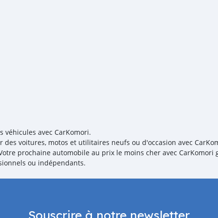
es véhicules avec CarKomori.
r des voitures, motos et utilitaires neufs ou d'occasion avec CarKom
! Votre prochaine automobile au prix le moins cher avec CarKomori g
sionnels ou indépendants.
Souscrire à notre newsletter