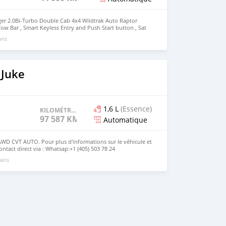
er 2.0Bi-Turbo Double Cab 4x4 Wildtrak Auto Raptor
Tow Bar , Smart Keyless Entry and Push Start button , Sat
utomatic Emergency Braking(AEB) , Pre Collision Assist ,
ans
Lane keeping assist , Auto high Beam & LED Lighting ,
ist , Tyre Pressure Monitoring System , Reverse Camera
Water wading Capability , Hill Decent control, Electronic
 lift Tailgate , Load Box Lighting , Load Bin Bedliner with
ty and Service Plan
 Juke
1,6 L
(Essence)
KILOMÉTRAGE
97 587 KM
Automatique
AWD CVT AUTO. Pour plus d'informations sur le véhicule et
ntact direct via : Whatsap:+1 (405) 503 78 24
lowmarket@Gmail.com Url:www.getusedcarsonline.com
 ans