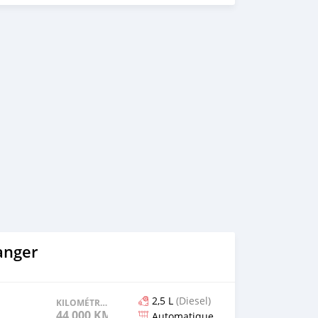
,cargo van,delivery van,4x4 SUV,FWD suv,RWD
arché toyota vios 1.5L 2003 automatique avec A/C voiture
V3000 visitez le meilleur site Web de voitures d'occasion
ccasion https://carsmartotal.com/ Achetez des voitures
tures électriques chinoises, des voitures japonaises, des
ne depuis la Chine, <a
l.com">carsmartotal.com</a> exporte des voitures
 berlines, des mini-camions, camionnette, camionnette,
, 4x4 SUV, FWD suv, RWD suv, hayon
anger
2,5 L
(Diesel)
KILOMÉTRAGE
44 000 KM
Automatique