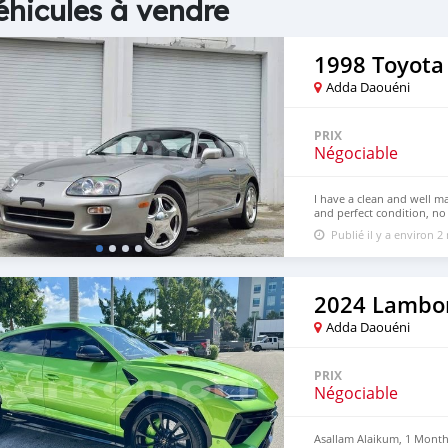
éhicules à vendre
1998 Toyota
Adda Daouéni
PRIX
Négociable
I have a clean and well m
and perfect condition, no 
more details and picture
Publié il y a environ 2
( rolandpetrus67@gmail.c
2024 Lambor
Adda Daouéni
PRIX
Négociable
Asallam Alaikum, 1 Month