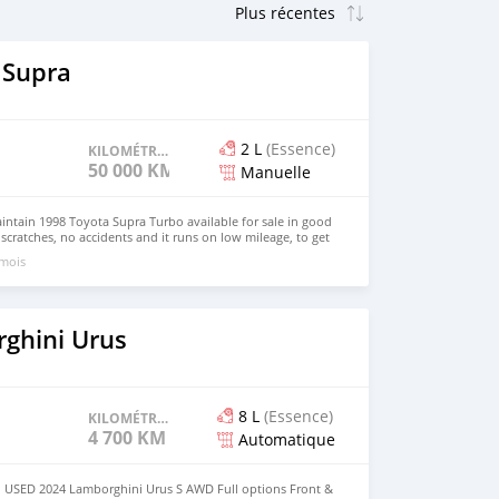
 Supra
2 L
(Essence)
KILOMÉTRAGE
50 000 KM
Manuelle
aintain 1998 Toyota Supra Turbo available for sale in good
scratches, no accidents and it runs on low mileage, to get
s on my 1998 model supra, Email me on
 mois
om ).
ghini Urus
8 L
(Essence)
KILOMÉTRAGE
4 700 KM
Automatique
 USED 2024 Lamborghini Urus S AWD Full options Front &