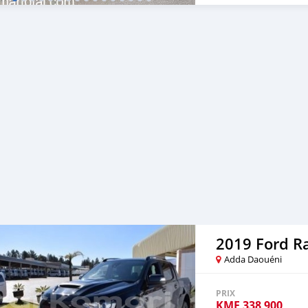
Sedan, mini Truck,pickup
suv,hatchback Prix bon m
d'occasion à vendre CSMTA
pour plus de voitures d'o
chinoises, achetez des voi
voitures coréennes en lig
href="https://carsmartota
électriques, des SUV, des
camionnette de livraison
2019 Ford R
Adda Daouéni
PRIX
KMF
338 900