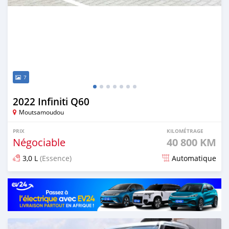
7
2022 Infiniti Q60
Moutsamoudou
PRIX
KILOMÉTRAGE
Négociable
40 800 KM
3,0 L
(Essence)
Automatique
Publié il y a plus d'un an