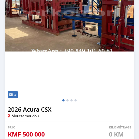
4
2026 Acura CSX
Moutsamoudou
PRIX
KILOMÉTRAGE
KMF
500 000
0 KM