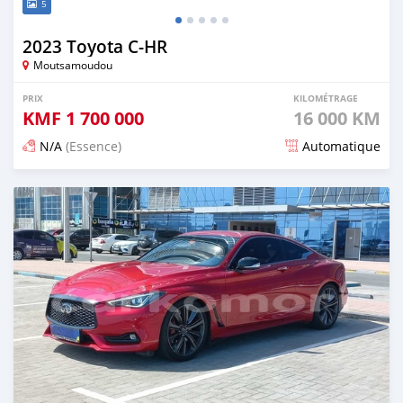
5
2023 Toyota C-HR
Moutsamoudou
PRIX
KILOMÉTRAGE
KMF
1 700 000
16 000 KM
N/A
(Essence)
Automatique
Publié il y a 5 mois