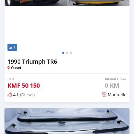
3
1990 Triumph TR6
Ouani
PRIX
KILOMÉTRAGE
KMF
50 150
0 KM
4 L
(Diesel)
Manuelle
Publié il y a 3 mois