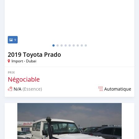
9
2019 Toyota Prado
Import - Dubai
PRIX
Négociable
N/A
(Essence)
Automatique
Publié il y a environ 7 ans