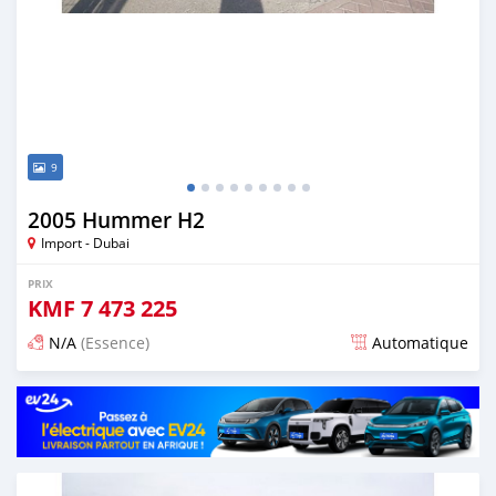
9
2005 Hummer H2
Import - Dubai
PRIX
KMF
7 473 225
N/A
(Essence)
Automatique
Publié il y a environ 7 ans