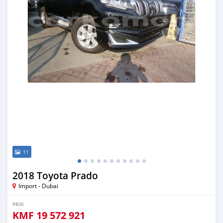
11
2018 Toyota Prado
Import - Dubai
PRIX
KMF
19 572 921