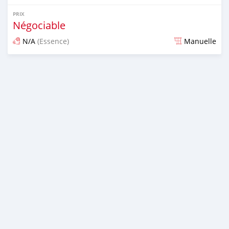
PRIX
Négociable
N/A
(Essence)
Manuelle
Publié il y a environ 7 ans