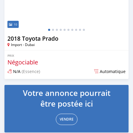
10
2018 Toyota Prado
Import - Dubai
PRIX
Négociable
N/A
(Essence)
Automatique
Publié il y a environ 7 ans
Votre annonce pourrait
être postée ici
VENDRE