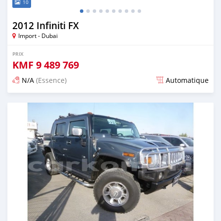
10
2012 Infiniti FX
Import - Dubai
PRIX
KMF
9 489 769
N/A
(Essence)
Automatique
Publié il y a environ 7 ans