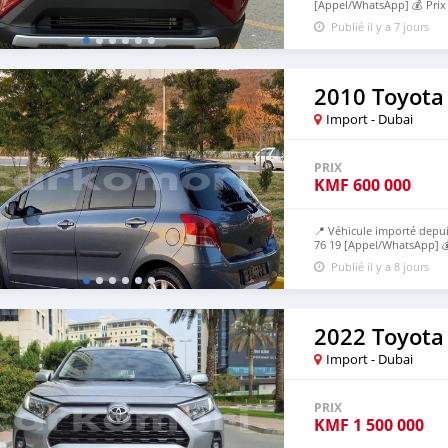
[Appel/WhatsApp] 💰 Pri
avant livraison et 60% apr
Publié il y a 7 jours
2010 Toyota 
Import - Dubai
PRIX
KMF
600 000
📍 Véhicule importé depui
76 19 [Appel/WhatsApp] 
expédition, 70% à l’arrivé
Publié il y a 8 jours
2022 Toyota
Import - Dubai
PRIX
KMF
1 500 000