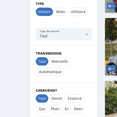
TYPE
6
Voiture
Moto
Utilitaire
Type de voiture
Tout
TRANSMISSION
Tout
Manuelle
6
Automatique
CARBURANT
Tout
Diesel
Essence
Gas
Phev
Ev
Reev