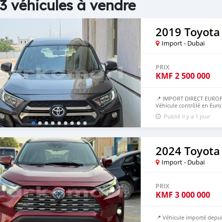
3 véhicules à vendre
2019 Toyota
Import - Dubai
PRIX
KMF
2 500 000
📍 IMPORT DIRECT EUROP
Véhicule contrôlé en Euro
50% avant, 50% à l’arrivé
Publié il y a 1 jour
2024 Toyota
Import - Dubai
PRIX
KMF
3 000 000
📍 Véhicule importé depui