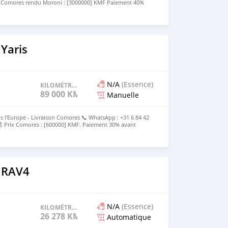
x Comores rendu Moroni : [3000000] KMF Paiement 40%
ès livraison Le prix est discutable
Yaris
N/A
(Essence)
KILOMÉTRAGE
89 000 KM
Manuelle
s l'Europe - Livraison Comores 📞 WhatsApp : +31 6 84 42
 Prix Comores : [600000] KMF. Paiement 30% avant
e
 RAV4
N/A
(Essence)
KILOMÉTRAGE
26 278 KM
Automatique