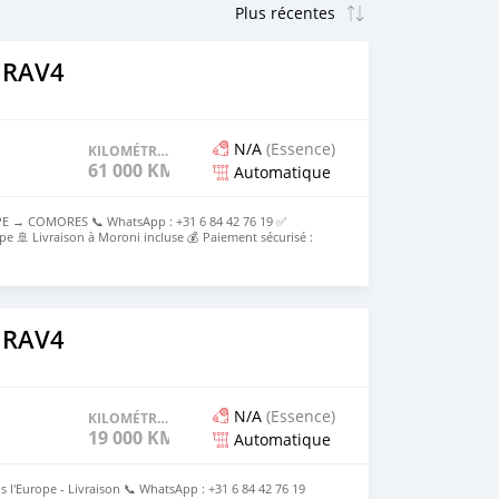
 RAV4
N/A
(Essence)
KILOMÉTRAGE
61 000 KM
Automatique
E → COMORES 📞 WhatsApp : +31 6 84 42 76 19 ✅
pe 🚢 Livraison à Moroni incluse 💰 Paiement sécurisé :
e 💰Prix rendu Moroni : [2500000KMF] Tout compris
 RAV4
N/A
(Essence)
KILOMÉTRAGE
19 000 KM
Automatique
s l'Europe - Livraison 📞 WhatsApp : +31 6 84 42 76 19