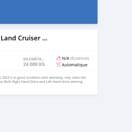
2023 Toyota Land Cruiser Prado
N/A
(Essence)
KILOMÉTRAGE
24 000 KM
Automatique
 2023 is in good condition with warranty, very clean like
ve Both Right Hand Drive and Left Hand drive steering
SAPP NUMBER: +447424958730 CONTACT EMAIL: