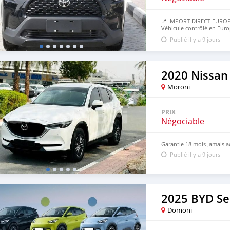
📍 IMPORT DIRECT EUROP
Véhicule contrôlé en Euro
50% avant, 50% à l’arrivé
Publié il y a 9 jours
2020 Nissan
Moroni
PRIX
Négociable
Garantie 18 mois Jamais a
Publié il y a 9 jours
2025 BYD Se
Domoni