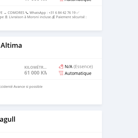
E → COMORES 📞 WhatsApp : +31 6 84 42 76 19 ✅
pe 🚢 Livraison à Moroni incluse 💰 Paiement sécurisé :
e 💰Prix rendu Moroni : [2000000 ] Tout compris
 Altima
N/A
(Essence)
KILOMÉTRAGE
61 000 KM
Automatique
ccidenté Avance si possible
agull