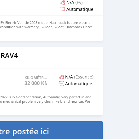
N/A
(Ev)
Automatique
EV Electric Vehicle 2025 model Hatchback is pure electric
nt condition with warranty, 5-Door, 5-Seat, Hatchback Price:
the colors available WHATSAPP NUMBER: +447424958730
nu@hotmail.com
 RAV4
N/A
(Essence)
KILOMÉTRAGE
32 000 KM
Automatique
022 is in Good condition, Automatic, very perfect in and
no mechanical problem very clean like brand new car. We
e and Right Hand drive steering $8,000 USD CONTACT
il.com
re postée ici