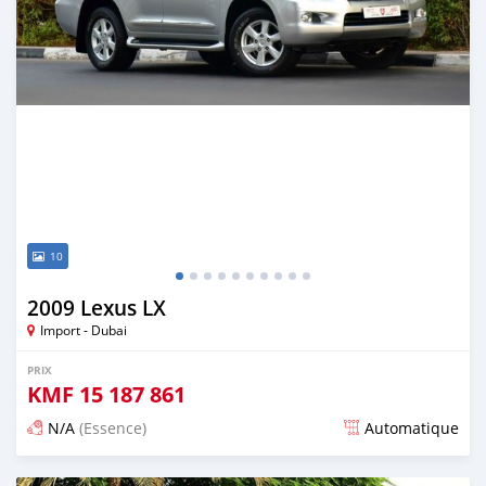
10
2009 Lexus LX
Import - Dubai
PRIX
KMF
15 187 861
N/A
(Essence)
Automatique
Publié il y a presque 6 ans