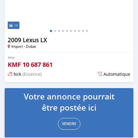
10
2009 Lexus LX
Import - Dubai
PRIX
KMF
10 687 861
N/A
(Essence)
Automatique
Publié il y a presque 6 ans
Votre annonce pourrait
être postée ici
VENDRE