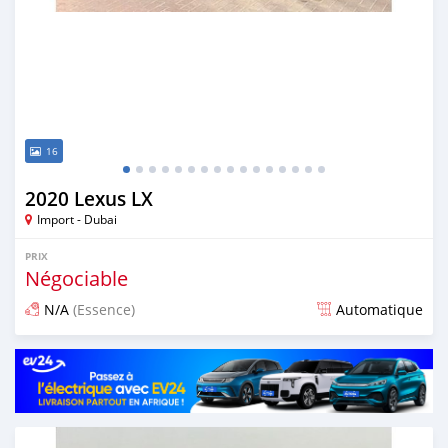
16
2020 Lexus LX
Import - Dubai
PRIX
Négociable
N/A
(Essence)
Automatique
Publié il y a presque 6 ans