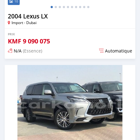
10
2004 Lexus LX
Import - Dubai
PRIX
KMF
9 090 075
N/A
(Essence)
Automatique
Publié il y a presque 6 ans