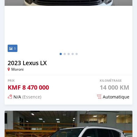
5
2023 Lexus LX
Moroni
PRIX
KILOMÉTRAGE
KMF
8 470 000
14 000 KM
N/A
(Essence)
Automatique
Publié il y a 5 mois