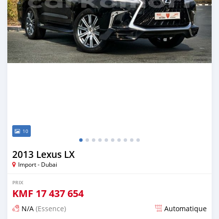
10
2013 Lexus LX
Import - Dubai
PRIX
KMF
17 437 654
N/A
(Essence)
Automatique