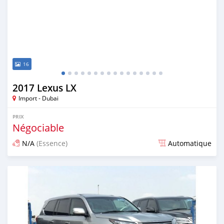
16
2017 Lexus LX
Import - Dubai
PRIX
Négociable
N/A
(Essence)
Automatique
Publié il y a presque 6 ans