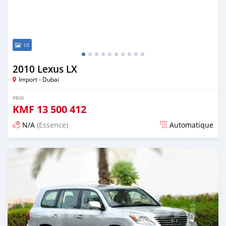
10
2010 Lexus LX
Import - Dubai
PRIX
KMF
13 500 412
N/A
(Essence)
Automatique
Publié il y a presque 6 ans