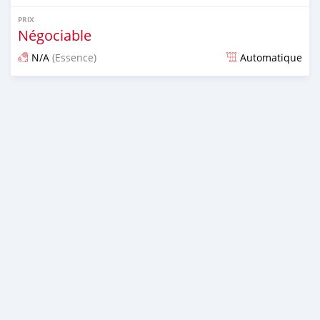
PRIX
Négociable
N/A
(Essence)
Automatique
Publié il y a presque 6 ans