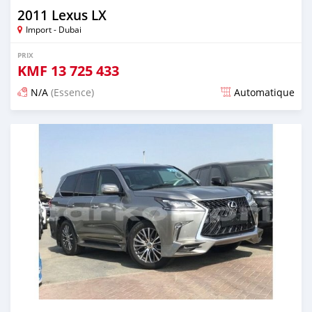
2011 Lexus LX
Import - Dubai
PRIX
KMF
13 725 433
N/A
(Essence)
Automatique
Publié il y a presque 6 ans