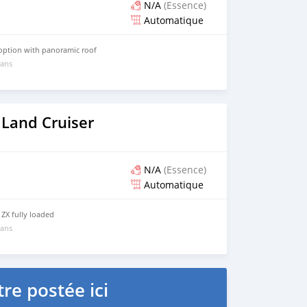
N/A
(Essence)
Automatique
l option with panoramic roof
 ans
 Land Cruiser
N/A
(Essence)
Automatique
ZX fully loaded
 ans
re postée ici