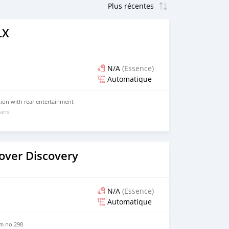
LX
N/A
(Essence)
Automatique
tion with rear entertainment
 ans
over Discovery
N/A
(Essence)
Automatique
m no 298