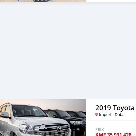
2019 Toyota
Import - Dubai
PRIX
KMF
35 931 428