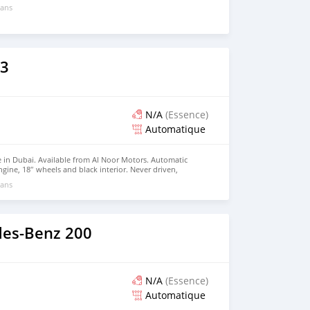
 ans
3
N/A
(Essence)
Automatique
 in Dubai. Available from Al Noor Motors. Automatic
ngine, 18″ wheels and black interior. Never driven,
 ans
es-Benz 200
N/A
(Essence)
Automatique