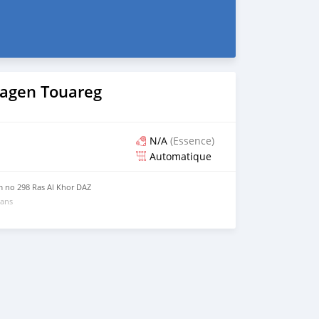
agen Touareg
N/A
(Essence)
Automatique
 no 298 Ras Al Khor DAZ
 ans