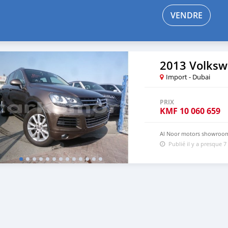
VENDRE
2013 Volksw
Import - Dubai
PRIX
KMF
10 060 659
Al Noor motors showroom
Publié il y a presque 7