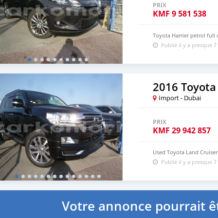
PRIX
KMF
9 581 538
Toyota Harrier petrol ful
Publié il y a presque 7
2016 Toyota
Import - Dubai
PRIX
KMF
29 942 857
Used Toyota Land Cruiser 
Publié il y a presque 7
Votre annonce pourrait êt