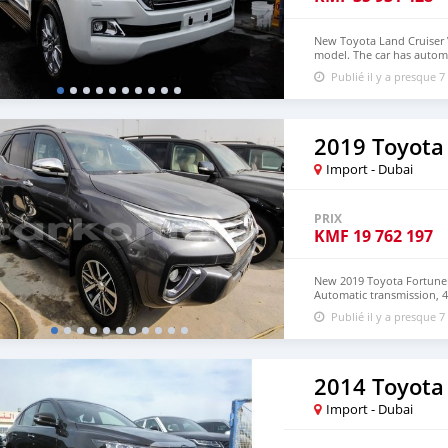
New Toyota Land Cruiser V
model. The car has automa
interior. Imported specs.
Publié il y a presque 7
2019 Toyota
Import - Dubai
PRIX
KMF
19 762 197
New 2019 Toyota Fortuner 
Automatic transmission, 4
driven, Imported specs.
Publié il y a presque 7
2014 Toyota 
Import - Dubai