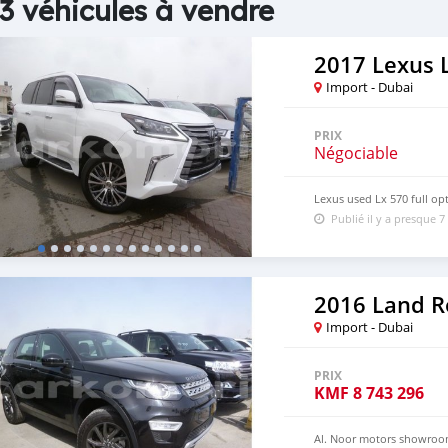
3 véhicules à vendre
2017 Lexus 
Import - Dubai
PRIX
Négociable
Lexus used Lx 570 full op
Publié il y a presque 7
2016 Land R
Import - Dubai
PRIX
KMF
8 743 296
Al. Noor motors showroo