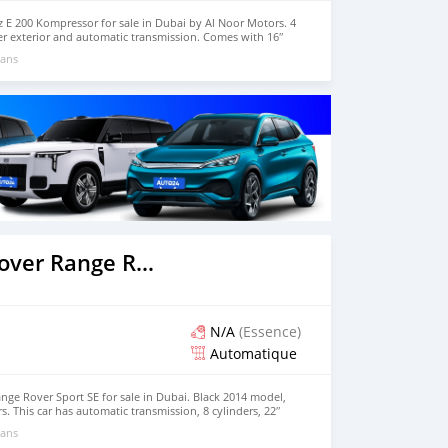
E 200 Kompressor for sale in Dubai by Al Noor Motors. 4
ver exterior and automatic transmission. Comes with 16″
. 37,701 kilometers on the odometer, Imported specs.
 ans
2014 Land Rover Range Rover
N/A
(Essence)
Automatique
ge Rover Sport SE for sale in Dubai. Black 2014 model,
s. This car has automatic transmission, 8 cylinders, 22″
. 50,493 km, Imported specs.
 ans