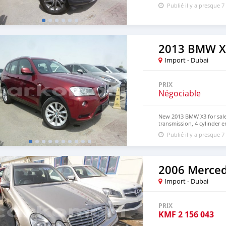
Publié il y a presque 7
2013 BMW X
Import - Dubai
PRIX
Négociable
New 2013 BMW X3 for sale
transmission, 4 cylinder e
Imported specs.
Publié il y a presque 7
2006 Merced
Import - Dubai
PRIX
KMF
2 156 043