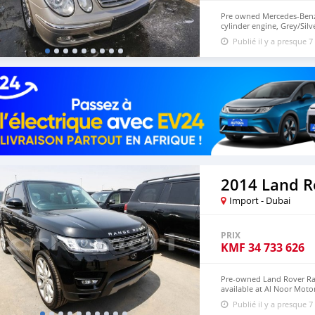
Pre owned Mercedes-Benz 
cylinder engine, Grey/Sil
wheels and black interior
Publié il y a presque 7
Import - Dubai
PRIX
KMF
34 733 626
Pre-owned Land Rover Ran
available at Al Noor Motor
wheels and black interior
Publié il y a presque 7