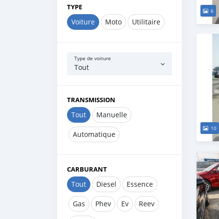
TYPE
6
Voiture
Moto
Utilitaire
Type de voiture
Tout
TRANSMISSION
Tout
Manuelle
10
Automatique
CARBURANT
Tout
Diesel
Essence
Gas
Phev
Ev
Reev