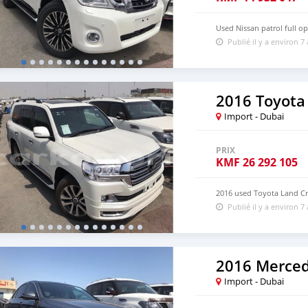
Used Nissan patrol full o
Publié il y a environ 7
2016 Toyota
Import - Dubai
PRIX
KMF
26 292 105
2016 used Toyota Land Cr
Publié il y a environ 7
2016 Merced
Import - Dubai