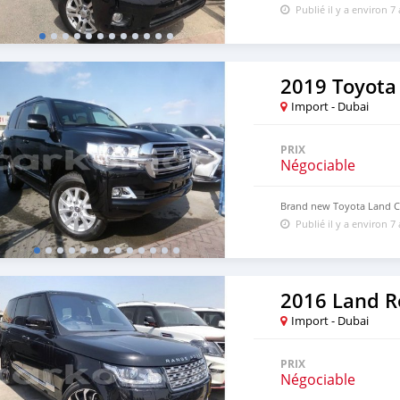
Publié il y a environ 7
2019 Toyota
Import - Dubai
PRIX
Négociable
Brand new Toyota Land Cr
Publié il y a environ 7
Import - Dubai
PRIX
Négociable