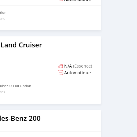
ption
 ans
 Land Cruiser
N/A
(Essence)
Automatique
uiser ZX Full Option
 ans
es-Benz 200