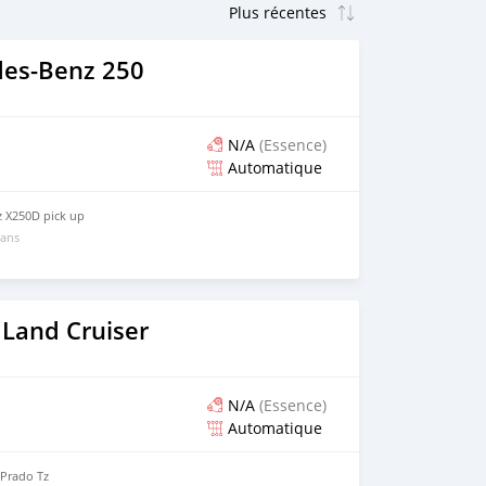
es-Benz 250
N/A
(Essence)
Automatique
 X250D pick up
 ans
 Land Cruiser
N/A
(Essence)
Automatique
 Prado Tz