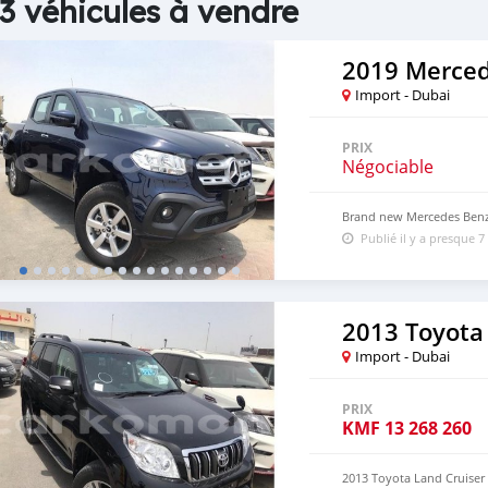
3 véhicules à vendre
2019 Merced
Import - Dubai
PRIX
Négociable
Brand new Mercedes Benz
Publié il y a presque 7
2013 Toyota
Import - Dubai
PRIX
KMF
13 268 260
2013 Toyota Land Cruiser