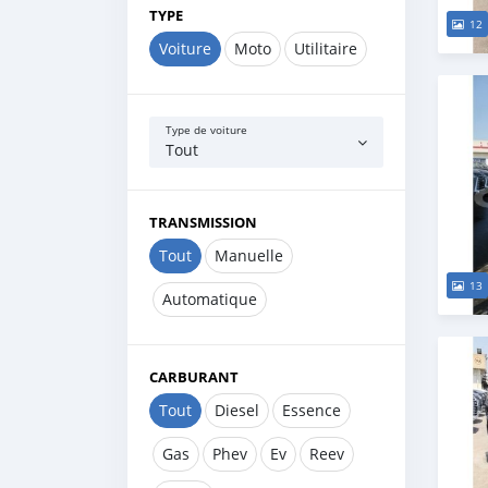
TYPE
12
Voiture
Moto
Utilitaire
Type de voiture
Tout
TRANSMISSION
Tout
Manuelle
13
Automatique
CARBURANT
Tout
Diesel
Essence
Gas
Phev
Ev
Reev