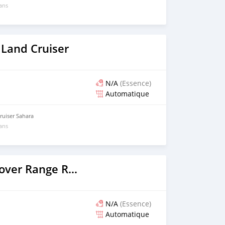
 ans
 Land Cruiser
N/A
(Essence)
Automatique
uiser Sahara
 ans
2016 Land Rover Range Rover
N/A
(Essence)
Automatique