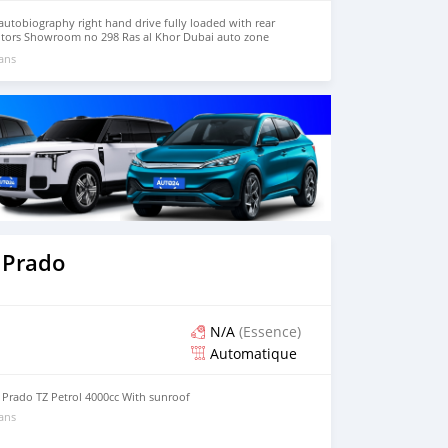
utobiography right hand drive fully loaded with rear
otors Showroom no 298 Ras al Khor Dubai auto zone
 ans
 Prado
N/A
(Essence)
Automatique
 Prado TZ Petrol 4000cc With sunroof
 ans