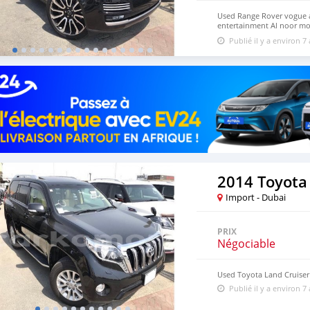
Used Range Rover vogue a
entertainment Al noor m
Dubai UAE
Publié il y a environ 7
2014 Toyota
Import - Dubai
PRIX
Négociable
Used Toyota Land Cruiser
Publié il y a environ 7