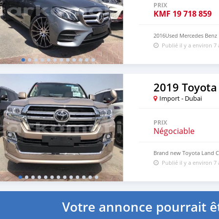
PRIX
KMF
19 718 859
2016Used Mercedes Benz
Publié il y a environ 7
2019 Toyota
Import - Dubai
PRIX
Négociable
Brand new Toyota Land C
Publié il y a environ 7
Votre annonce pourrait êt