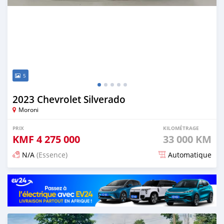
5
2023 Chevrolet Silverado
Moroni
PRIX
KILOMÉTRAGE
KMF
4 275 000
33 000 KM
N/A
(Essence)
Automatique
Publié il y a 4 mois