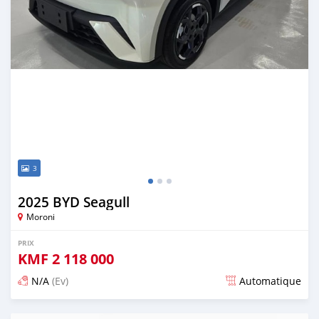
3
2025 BYD Seagull
Moroni
PRIX
KMF
2 118 000
N/A
(Ev)
Automatique
Publié il y a 5 mois