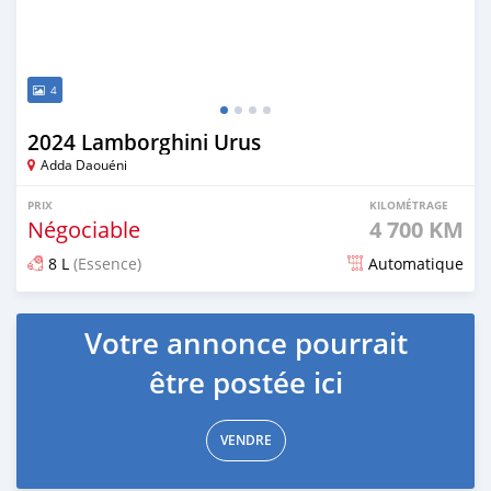
4
2024 Lamborghini Urus
Adda Daouéni
PRIX
KILOMÉTRAGE
Négociable
4 700 KM
8 L
(Essence)
Automatique
Publié il y a 5 mois
Votre annonce pourrait
être postée ici
VENDRE