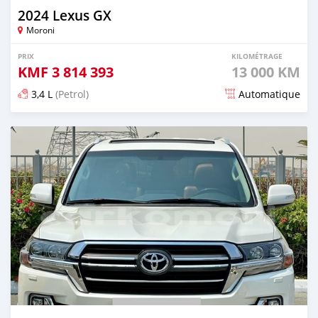
2024 Lexus GX
Moroni
PRIX
KILOMÉTRAGE
KMF
3 814 393
13 000 KM
3,4 L
(Petrol)
Automatique
Publié il y a 5 mois