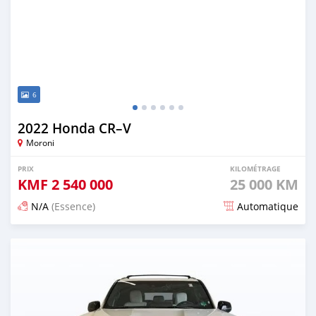
6
2022 Honda CR–V
Moroni
PRIX
KILOMÉTRAGE
KMF
2 540 000
25 000 KM
N/A
(Essence)
Automatique
Publié il y a 5 mois