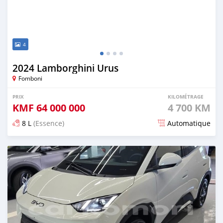
4
2024 Lamborghini Urus
Fomboni
PRIX
KILOMÉTRAGE
KMF
64 000 000
4 700 KM
8 L
(Essence)
Automatique
Publié il y a 5 mois