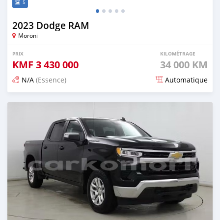
5
2023 Dodge RAM
Moroni
PRIX
KILOMÉTRAGE
KMF
3 430 000
34 000 KM
N/A
(Essence)
Automatique
Publié il y a 4 mois