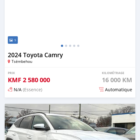
5
2024 Toyota Camry
Tsémbehou
PRIX
KILOMÉTRAGE
KMF
2 580 000
16 000 KM
N/A
(Essence)
Automatique
Publié il y a 5 mois