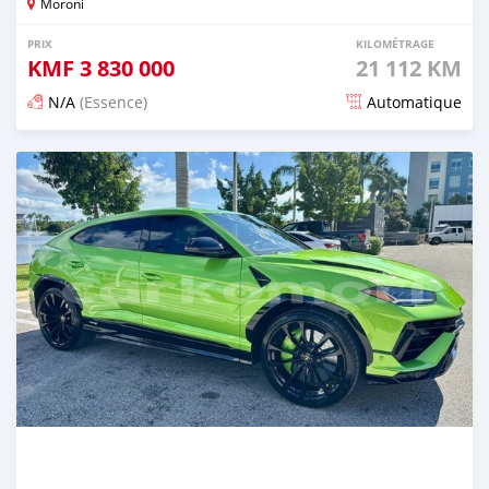
Moroni
PRIX
KILOMÉTRAGE
KMF
3 830 000
21 112 KM
N/A
(Essence)
Automatique
Publié il y a 5 mois