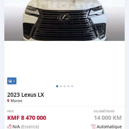
5
2023 Lexus LX
Moroni
PRIX
KILOMÉTRAGE
KMF
8 470 000
14 000 KM
N/A
(Essence)
Automatique