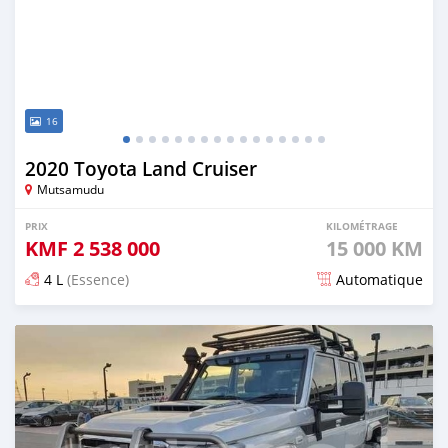
16
2020 Toyota Land Cruiser
Mutsamudu
PRIX
KILOMÉTRAGE
KMF
2 538 000
15 000 KM
4 L
(Essence)
Automatique
Publié il y a 5 mois