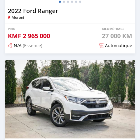
2022 Ford Ranger
Moroni
PRIX
KILOMÉTRAGE
KMF
2 965 000
27 000 KM
N/A
(Essence)
Automatique
Publié il y a 5 mois