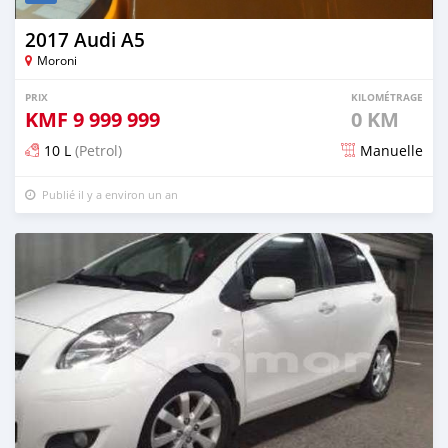
2017 Audi A5
Moroni
PRIX
KILOMÉTRAGE
KMF
9 999 999
0 KM
10 L
(Petrol)
Manuelle
Publié il y a environ un an