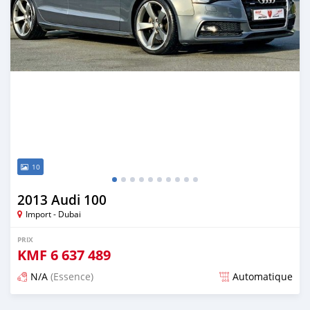
10
2013 Audi 100
Import - Dubai
PRIX
KMF
6 637 489
N/A
(Essence)
Automatique
Publié il y a presque 6 ans