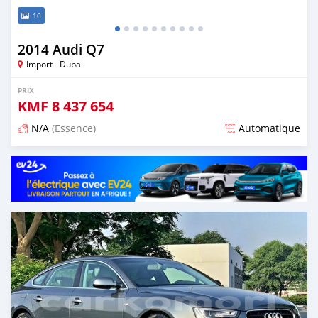
10
2014 Audi Q7
Import - Dubai
PRIX
KMF
8 437 654
N/A
(Essence)
Automatique
Publié il y a presque 6 ans