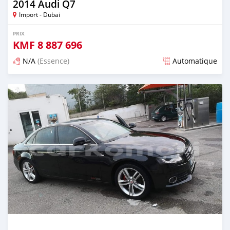
2014 Audi Q7
Import - Dubai
PRIX
KMF
8 887 696
N/A
(Essence)
Automatique
Publié il y a presque 6 ans