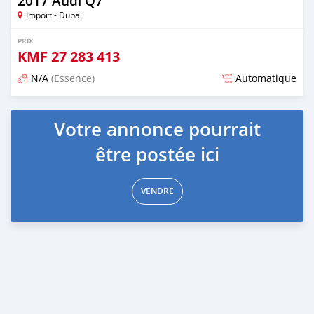
2017 Audi Q7
Import - Dubai
PRIX
KMF
27 283 413
N/A
(Essence)
Automatique
Publié il y a environ 7 ans
Votre annonce pourrait
être postée ici
VENDRE