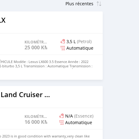
LX
3,5 L
(Petrol)
KILOMÉTRAGE
25 000 KM
Automatique
ICULE Modèle : Lexus LX600 3.5 Essence Année : 2022
V6 biturbo 3,5 L Transmission : Automatique Transmission :
 Nombre de places : 7 Kilométrage : 25 000 État :
2023 Toyota Land Cruiser Prado
N/A
(Essence)
KILOMÉTRAGE
16 000 KM
Automatique
 2023 is in good condition with warranty,very clean like