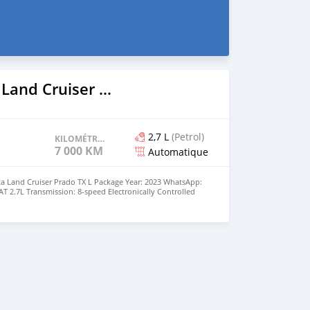
2023 Toyota Land Cruiser Prado
2,7 L
(Petrol)
KILOMÉTRAGE
7 000 KM
Automatique
ta Land Cruiser Prado TX L Package Year: 2023 WhatsApp:
AT 2.7L Transmission: 8-speed Electronically Controlled
T) Drivetrain: 4WD Exterior: Matte Black Interior: Leather
xcellent | Nothing to fix