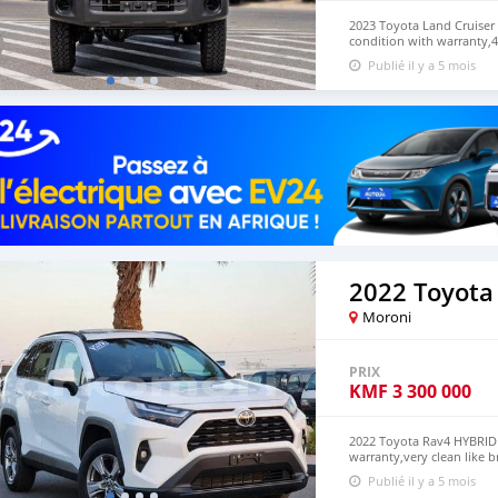
2023 Toyota Land Cruiser 
condition with warranty,
versatility clean like br
Publié il y a 5 mois
USD WHATSAPP NUMBER: 
lucansachezs@hotmail.c
2022 Toyota
Moroni
PRIX
KMF
3 300 000
2022 Toyota Rav4 HYBRID 
warranty,very clean like 
USD CONTACT EMAIL: luc
Publié il y a 5 mois