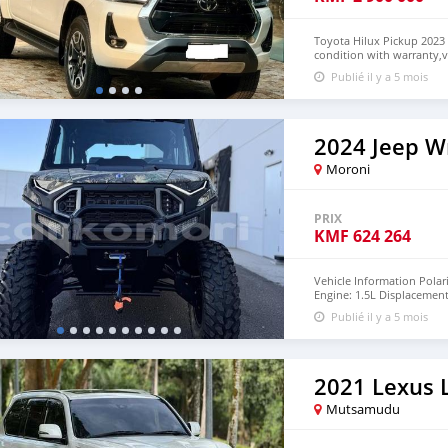
Toyota Hilux Pickup 2023 
condition with warranty,
We have Double Cab and S
Publié il y a 5 mois
Rogue,SR5,GD-6,SRX plus
+13172236827 CONTACT E
2024 Jeep W
Moroni
PRIX
KMF
624 264
Vehicle Information Polar
Engine: 1.5L Displacement
Fuel system: Unleaded ga
Publié il y a 5 mois
Industry-exclusive Steel
3500lbs Tires: Aggressive 
Black Condition: Excellen
2021 Lexus 
Mutsamudu