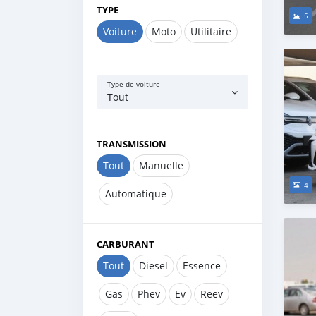
TYPE
5
Voiture
Moto
Utilitaire
Type de voiture
Tout
TRANSMISSION
Tout
Manuelle
4
Automatique
CARBURANT
Tout
Diesel
Essence
Gas
Phev
Ev
Reev