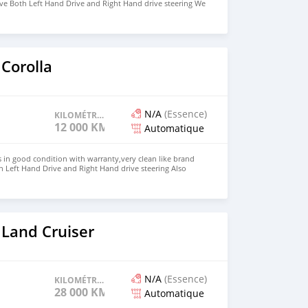
ve Both Left Hand Drive and Right Hand drive steering We
k color Price: $8,000 WHATSAPP NUMBER: +13172236827
nu@hotmail.com
Corolla
N/A
(Essence)
KILOMÉTRAGE
12 000 KM
Automatique
s in good condition with warranty,very clean like brand
 Left Hand Drive and Right Hand drive steering Also
 Cross 2023 Price: $4,000 USD WHATSAPP NUMBER:
MAIL: lucansachezs@hotmail.com
 Land Cruiser
N/A
(Essence)
KILOMÉTRAGE
28 000 KM
Automatique