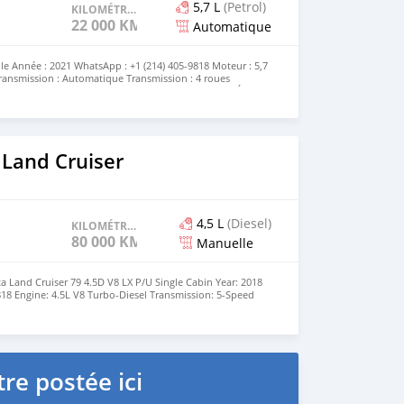
5,7 L
(Petrol)
KILOMÉTRAGE
22 000 KM
Automatique
ule Année : 2021 WhatsApp : +1 (214) 405-9818 Moteur : 5,7
Transmission : Automatique Transmission : 4 roues
ieur : Blanc Intérieur : Cuir beige haut de gamme État :
etenu
 Land Cruiser
4,5 L
(Diesel)
KILOMÉTRAGE
80 000 KM
Manuelle
a Land Cruiser 79 4.5D V8 LX P/U Single Cabin Year: 2018
18 Engine: 4.5L V8 Turbo-Diesel Transmission: 5-Speed
n Drivetrain: 4WD Exterior: Beige Interior: Upholstery
ll Maintained
re postée ici