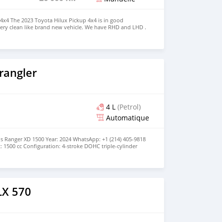
4x4 The 2023 Toyota Hilux Pickup 4x4 is in good
very clean like brand new vehicle. We have RHD and LHD .
ingle Cab(Hilux Adventure,Hilux Revo Rocco,
,STD power pack ) Price: $7,000 USD WHATSAPP NUMBER:
MAIL: lucansachezs@hotmail.com
rangler
4 L
(Petrol)
Automatique
is Ranger XD 1500 Year: 2024 WhatsApp: +1 (214) 405-9818
: 1500 cc Configuration: 4-stroke DOHC triple-cylinder
soline Horsepower: 110 Torque: 105lb Transmission:
drive Automatic Drivetrain: AWD/2WD Towing Capacity:
off-road setup Exterior: Ultimate Pursuit Camo Interior:
t | Well Maintained | No dent, off-road damage or neglect
LX 570