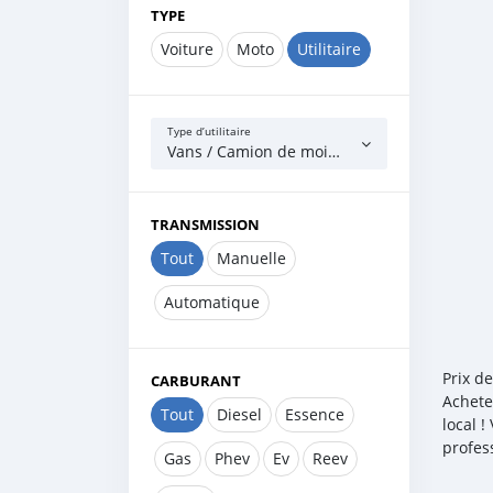
TYPE
Voiture
Moto
Utilitaire
Type d’utilitaire
Vans / Camion de moins de 7,5t
TRANSMISSION
Tout
Manuelle
Automatique
Prix d
CARBURANT
Achete
Tout
Diesel
Essence
local 
profes
Gas
Phev
Ev
Reev