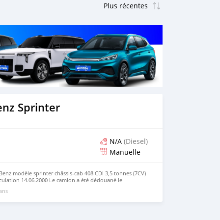
nz Sprinter
N/A
(Diesel)
Manuelle
nz modèle sprinter châssis-cab 408 CDI 3,5 tonnes (7CV)
culation 14.06.2000 Le camion a été dédouané le
nir le voir à Chamlé Mboudé. Prix négociable.
 ans