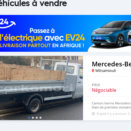
éhicules à vendre
Mercedes‒Be
Mitsamiouli
PRIX
Négociable
Camion benne Mercedes-Be
Date de première immatri
30.04.2021 Vous pouvez ve
Publié il y a environ 5