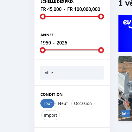
1 v
ÉCHELLE DES PRIX
FR 45,000
-
FR 100,000,000
ANNÉE
1950
-
2026
Ville
CONDITION
Tout
Neuf
Occasion
4
Import