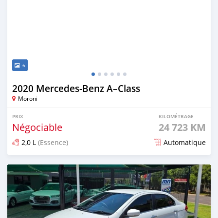
6
2020 Mercedes-Benz A–Class
Moroni
PRIX
KILOMÉTRAGE
Négociable
24 723 KM
2,0 L
(Essence)
Automatique
Publié il y a plus d'un an