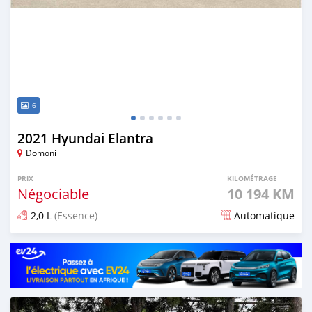
6
2021 Hyundai Elantra
Domoni
PRIX
KILOMÉTRAGE
Négociable
10 194 KM
2,0 L
(Essence)
Automatique
Publié il y a plus d'un an