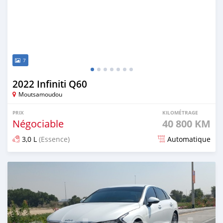
7
2022 Infiniti Q60
Moutsamoudou
PRIX
KILOMÉTRAGE
Négociable
40 800 KM
3,0 L
(Essence)
Automatique
Publié il y a plus d'un an