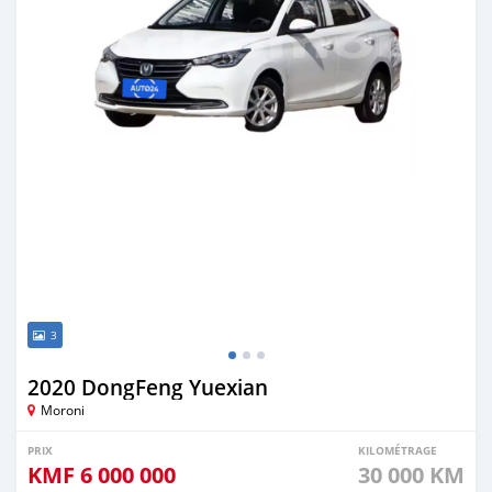
3
2020 DongFeng Yuexian
Moroni
PRIX
KILOMÉTRAGE
KMF
6 000 000
30 000 KM