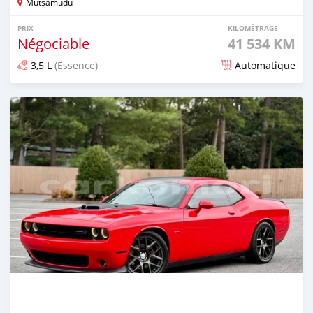
Mutsamudu
PRIX
KILOMÉTRAGE
Négociable
41 534 KM
3,5 L
(Essence)
Automatique
Publié il y a plus d'un an