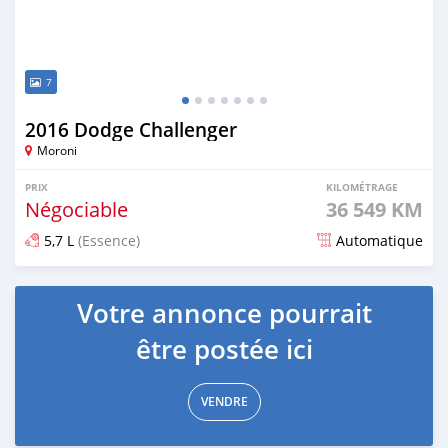
7
2016 Dodge Challenger
Moroni
PRIX
KILOMÉTRAGE
Négociable
36 549 KM
5,7 L
(Essence)
Automatique
Publié il y a plus d'un an
Votre annonce pourrait
être postée ici
VENDRE