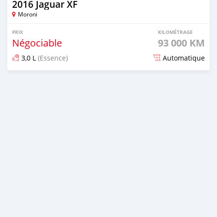
2016 Jaguar XF
Moroni
PRIX
KILOMÉTRAGE
Négociable
93 000 KM
3,0 L
(Essence)
Automatique
Publié il y a plus d'un an