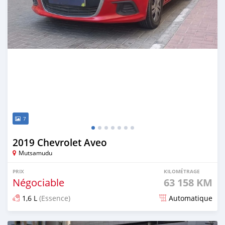
7
2019 Chevrolet Aveo
Mutsamudu
PRIX
KILOMÉTRAGE
Négociable
63 158 KM
1,6 L
(Essence)
Automatique
Publié il y a plus d'un an