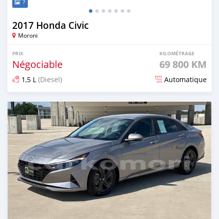
7
2017 Honda Civic
Moroni
PRIX
KILOMÉTRAGE
Négociable
69 800 KM
1,5 L
(Diesel)
Automatique
Publié il y a plus d'un an