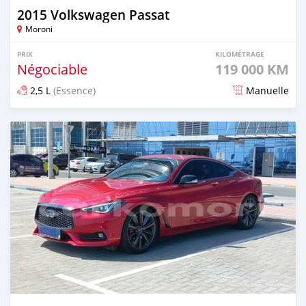
2015 Volkswagen Passat
Moroni
PRIX
KILOMÉTRAGE
Négociable
119 000 KM
2,5 L
(Essence)
Manuelle
Publié il y a plus d'un an