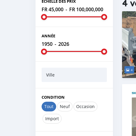
4 v
ÉCHELLE DES PRIX
FR 45,000
-
FR 100,000,000
ANNÉE
1950
-
2026
4
Ville
CONDITION
Tout
Neuf
Occasion
Import