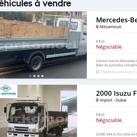
éhicules à vendre
Mercedes‒Be
Mitsamiouli
PRIX
Négociable
Camion benne Mercedes-Be
Date de première immatri
30.04.2021 Vous pouvez ve
Publié il y a environ 5
2000 Isuzu 
Import - Dubai
PRIX
Négociable
CODE-544 In this time of 