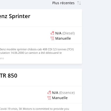
nz Sprinter
N/A
(Diesel)
Manuelle
nz modèle sprinter châssis-cab 408 CDI 3,5 tonnes (7CV)
culation 14.06.2000 Le camion a été dédouané le
nir le voir à Chamlé Mboudé. Prix négociable.
 ans
FTR 850
N/A
(Essence)
Manuelle
Covid-19 crisis, SK Motors is committed to provide you