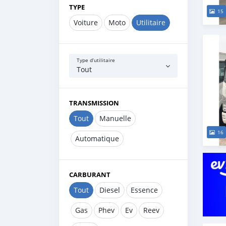
TYPE
15
Voiture
Moto
Utilitaire
Type d’utilitaire
Tout
TRANSMISSION
Tout
Manuelle
16
Automatique
CARBURANT
Tout
Diesel
Essence
Gas
Phev
Ev
Reev