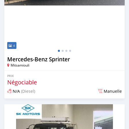
4
Mercedes‒Benz Sprinter
Mitsamiouli
PRIX
Négociable
N/A
(Diesel)
Manuelle
Publié il y a environ 5 ans