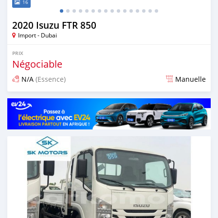
16
2020 Isuzu FTR 850
Import - Dubai
PRIX
Négociable
N/A
(Essence)
Manuelle
Publié il y a presque 6 ans