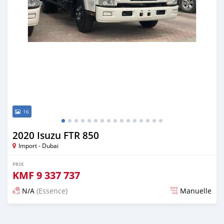
16
2020 Isuzu FTR 850
Import - Dubai
PRIX
KMF
9 337 737
N/A
(Essence)
Manuelle
Publié il y a presque 6 ans