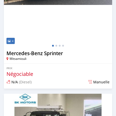
4
Mercedes‒Benz Sprinter
Mitsamiouli
PRIX
Négociable
N/A
(Diesel)
Manuelle
Publié il y a environ 5 ans