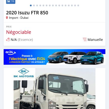
16
2020 Isuzu FTR 850
Import - Dubai
PRIX
Négociable
N/A
(Essence)
Manuelle
Publié il y a presque 6 ans