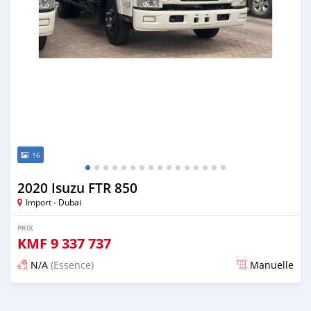
16
2020 Isuzu FTR 850
Import - Dubai
PRIX
KMF
9 337 737
N/A
(Essence)
Manuelle
Publié il y a presque 6 ans