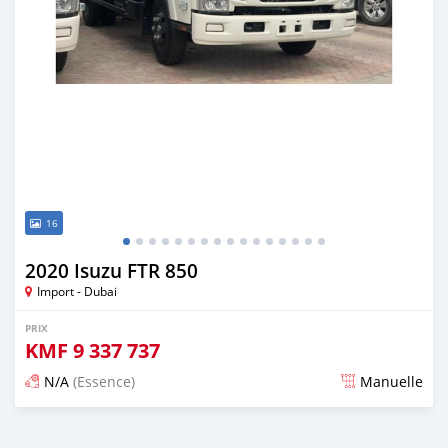
16
2020 Isuzu FTR 850
Import - Dubai
PRIX
KMF
9 337 737
N/A
(Essence)
Manuelle
Publié il y a presque 6 ans