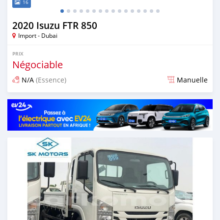
16
2020 Isuzu FTR 850
Import - Dubai
PRIX
Négociable
N/A
(Essence)
Manuelle
Publié il y a presque 6 ans