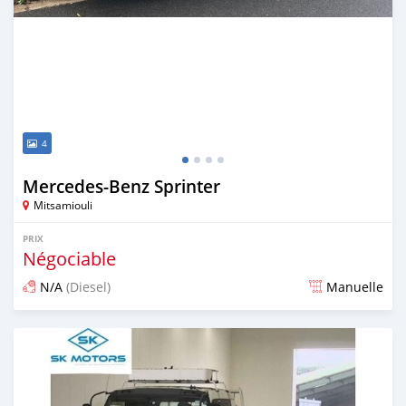
4
Mercedes‒Benz Sprinter
Mitsamiouli
PRIX
Négociable
N/A
(Diesel)
Manuelle
Publié il y a environ 5 ans