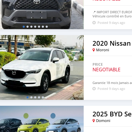
📍 IMPORT DIRECT EUROP
Véhicule contrôlé en Euro
50% avant, 50% à l’arrivé
Posted 9 days ago
2020 Nissan
Moroni
PRICE
NEGOTIABLE
Garantie 18 mois Jamais a
Posted 9 days ago
2025 BYD Se
Domoni