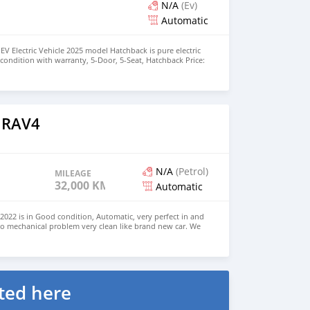
N/A
(Ev)
Automatic
EV Electric Vehicle 2025 model Hatchback is pure electric
nt condition with warranty, 5-Door, 5-Seat, Hatchback Price:
the colors available WHATSAPP NUMBER: +447424958730
nu@hotmail.com
 RAV4
N/A
(Petrol)
MILEAGE
32,000 KM
Automatic
022 is in Good condition, Automatic, very perfect in and
no mechanical problem very clean like brand new car. We
e and Right Hand drive steering $8,000 USD CONTACT
il.com
ted here