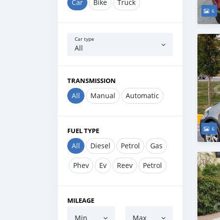
Car
Bike
Truck
6
Car type
All
TRANSMISSION
All
Manual
Automatic
6
FUEL TYPE
All
Diesel
Petrol
Gas
Phev
Ev
Reev
Petrol
MILEAGE
Min
Max