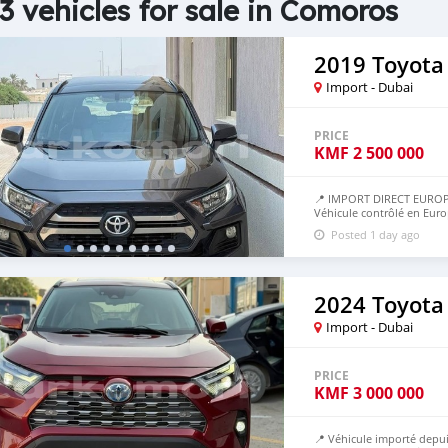
3 vehicles for sale in Comoros
2019 Toyota
Import - Dubai
PRICE
KMF
2 500 000
📍 IMPORT DIRECT EUROP
Véhicule contrôlé en Euro
50% avant, 50% à l’arrivé
Posted 1 day ago
2024 Toyota
Import - Dubai
PRICE
KMF
3 000 000
📍 Véhicule importé depui