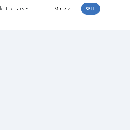
lectric Cars
More
SELL