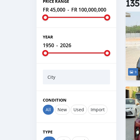
135
PRICE RANGE
FR 45,000
-
FR 100,000,000
YEAR
1950
-
2026
9
City
CONDITION
All
New
Used
Import
TYPE