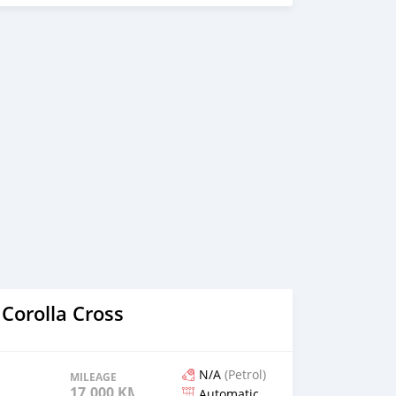
Corolla Cross
N/A
(Petrol)
MILEAGE
17,000 KM
Automatic