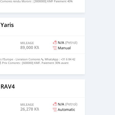
x Comores rendu Moroni : [3000000] KMF Paiement 40%
ès livraison Le prix est discutable
Yaris
N/A
(Petrol)
MILEAGE
89,000 KM
Manual
s l'Europe - Livraison Comores 📞 WhatsApp : +31 6 84 42
 Prix Comores : [600000] KMF. Paiement 30% avant
e
 RAV4
N/A
(Petrol)
MILEAGE
26,278 KM
Automatic