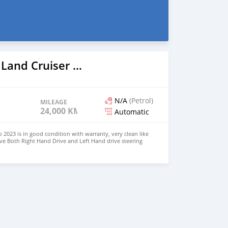
2023 Toyota Land Cruiser Prado
N/A
(Petrol)
MILEAGE
24,000 KM
Automatic
 2023 is in good condition with warranty, very clean like
ve Both Right Hand Drive and Left Hand drive steering
SAPP NUMBER: +447424958730 CONTACT EMAIL: