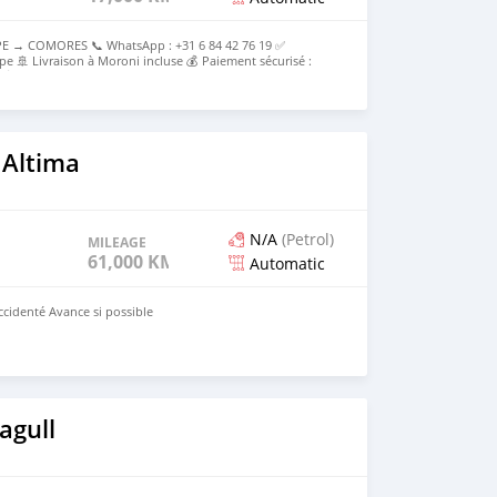
E → COMORES 📞 WhatsApp : +31 6 84 42 76 19 ✅
pe 🚢 Livraison à Moroni incluse 💰 Paiement sécurisé :
e 💰Prix rendu Moroni : [2000000 ] Tout compris
 Altima
N/A
(Petrol)
MILEAGE
61,000 KM
Automatic
ccidenté Avance si possible
agull