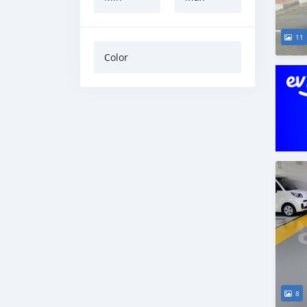
11
Color
8