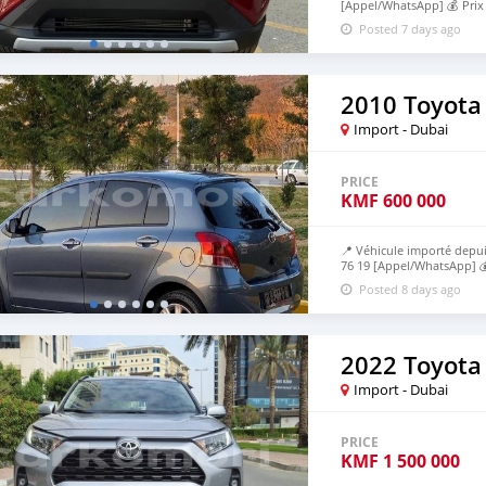
[Appel/WhatsApp] 💰 Pri
avant livraison et 60% apr
Posted 7 days ago
2010 Toyota 
Import - Dubai
PRICE
KMF
600 000
📍 Véhicule importé depui
76 19 [Appel/WhatsApp] 
expédition, 70% à l’arrivé
Posted 8 days ago
2022 Toyota
Import - Dubai
PRICE
KMF
1 500 000