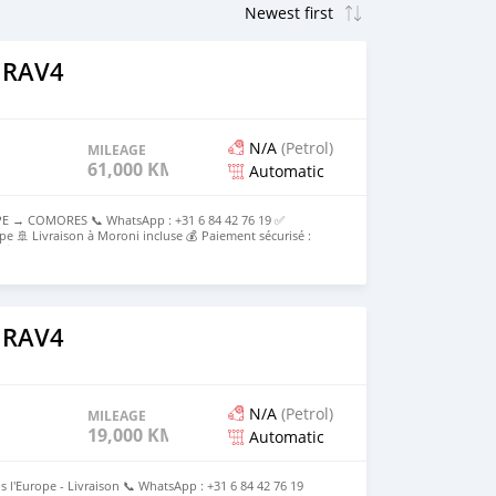
 RAV4
N/A
(Petrol)
MILEAGE
61,000 KM
Automatic
E → COMORES 📞 WhatsApp : +31 6 84 42 76 19 ✅
pe 🚢 Livraison à Moroni incluse 💰 Paiement sécurisé :
e 💰Prix rendu Moroni : [2500000KMF] Tout compris
 RAV4
N/A
(Petrol)
MILEAGE
19,000 KM
Automatic
s l'Europe - Livraison 📞 WhatsApp : +31 6 84 42 76 19