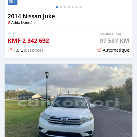
7
2014 Nissan Juke
Adda Daouéni
PRIX
KILOMÉTRAGE
KMF
2 342 692
97 587 KM
1,6 L
(Essence)
Automatique
Publié il y a presque 6 ans