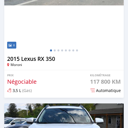
8
2015 Lexus RX 350
Moroni
PRIX
KILOMÉTRAGE
Négociable
117 800 KM
3,5 L
(Gas)
Automatique
Publié il y a 8 mois