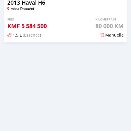
2013 Haval H6
Adda Daouéni
PRIX
KILOMÉTRAGE
KMF
5 584 500
80 000 KM
1,5 L
(Essence)
Manuelle
Publié il y a environ 4 ans