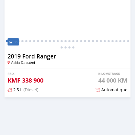
36
2019 Ford Ranger
Adda Daouéni
PRIX
KILOMÉTRAGE
KMF
338 900
44 000 KM
2,5 L
(Diesel)
Automatique
Publié il y a plus de 5 ans