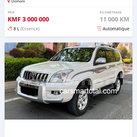
Domoni
PRIX
KILOMÉTRAGE
KMF
3 000 000
11 000 KM
8 L
(Essence)
Automatique
Publié il y a presque 4 ans