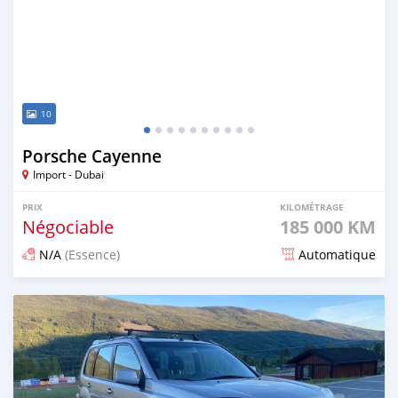
10
Porsche Cayenne
Import - Dubai
PRIX
KILOMÉTRAGE
Négociable
185 000 KM
N/A
(Essence)
Automatique
Publié il y a environ 5 ans