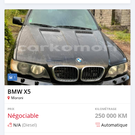
Publié il y a environ 5 ans
1
BMW X5
Moroni
PRIX
KILOMÉTRAGE
Négociable
250 000 KM
N/A
(Diesel)
Automatique