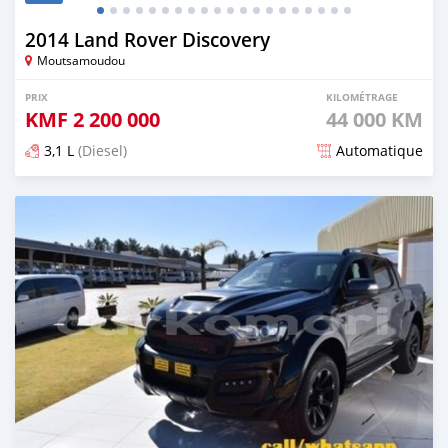
2014 Land Rover Discovery
Moutsamoudou
PRIX
KILOMÉTRAGE
KMF
2 200 000
44 000 KM
3,1 L
(Diesel)
Automatique
Publié il y a plus de 5 ans