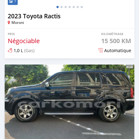
7
2023 Toyota Ractis
Moroni
PRIX
KILOMÉTRAGE
Négociable
15 500 KM
1,0 L
(Gas)
Automatique
Publié il y a 8 mois