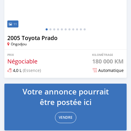
11
2005 Toyota Prado
Ongodjou
PRIX
KILOMÉTRAGE
Négociable
180 000 KM
4,0 L
(Essence)
Automatique
Publié il y a environ 4 ans
Votre annonce pourrait
être postée ici
VENDRE