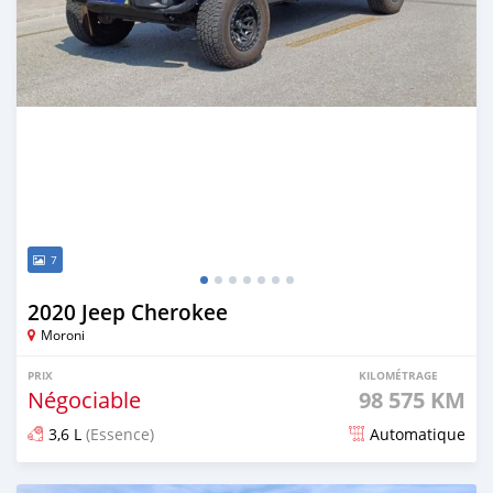
7
2020 Jeep Cherokee
Moroni
PRIX
KILOMÉTRAGE
Négociable
98 575 KM
3,6 L
(Essence)
Automatique
Publié il y a plus d'un an