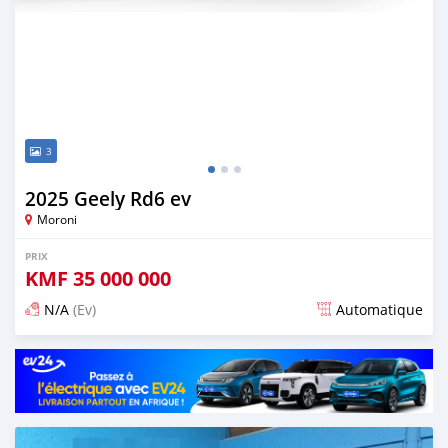
3
2025 Geely Rd6 ev
Moroni
PRIX
KMF
35 000 000
N/A
(Ev)
Automatique
Publié il y a plus d'un an