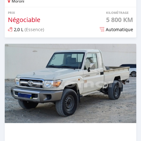
Moroni
PRIX
KILOMÉTRAGE
Négociable
5 800 KM
2,0 L
(Essence)
Automatique
Publié il y a plus d'un an