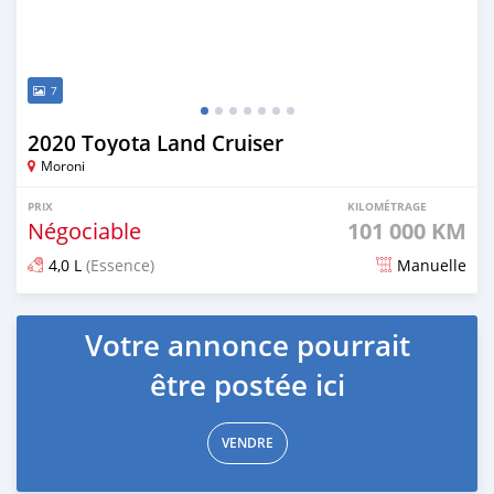
7
2020 Toyota Land Cruiser
Moroni
PRIX
KILOMÉTRAGE
Négociable
101 000 KM
4,0 L
(Essence)
Manuelle
Publié il y a plus d'un an
Votre annonce pourrait
être postée ici
VENDRE