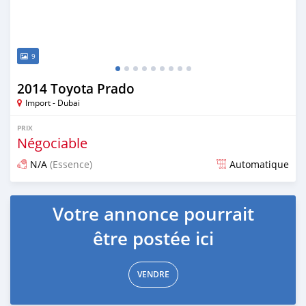
9
2014 Toyota Prado
Import - Dubai
PRIX
Négociable
N/A
(Essence)
Automatique
Publié il y a plus de 6 ans
Votre annonce pourrait
être postée ici
VENDRE