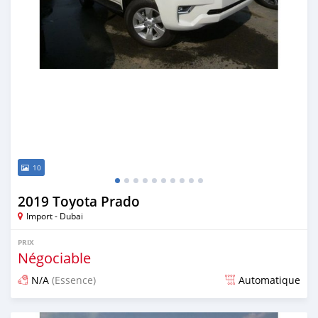
10
2019 Toyota Prado
Import - Dubai
PRIX
Négociable
N/A
(Essence)
Automatique
Publié il y a plus de 6 ans