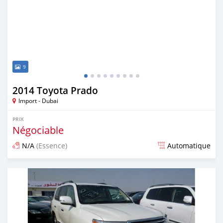
9
2014 Toyota Prado
Import - Dubai
PRIX
Négociable
N/A
(Essence)
Automatique
Publié il y a plus de 6 ans