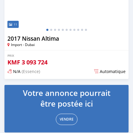
11
2017 Nissan Altima
Import - Dubai
PRIX
KMF
3 093 724
N/A
(Essence)
Automatique
Publié il y a presque 6 ans
Votre annonce pourrait
être postée ici
VENDRE