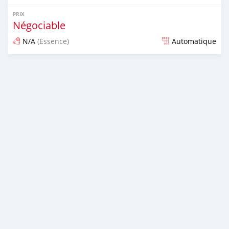
PRIX
Négociable
N/A
(Essence)
Automatique
Publié il y a presque 6 ans