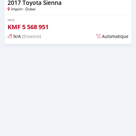
2017 Toyota Sienna
Import - Dubai
PRIX
KMF
5 568 951
N/A
(Essence)
Automatique
Publié il y a presque 6 ans