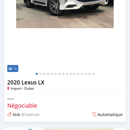
16
2020 Lexus LX
Import - Dubai
PRIX
Négociable
N/A
(Essence)
Automatique
Publié il y a presque 6 ans