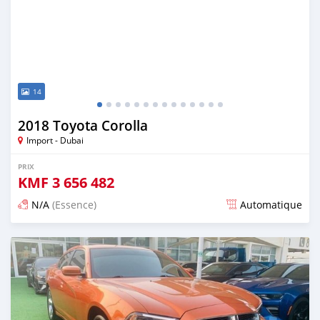
14
2018 Toyota Corolla
Import - Dubai
PRIX
KMF
3 656 482
N/A
(Essence)
Automatique
Publié il y a presque 6 ans