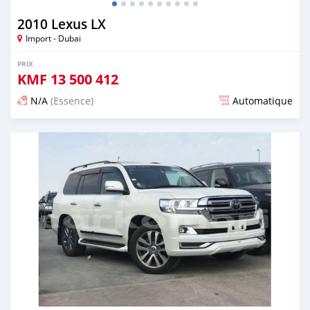
2010 Lexus LX
Import - Dubai
PRIX
KMF
13 500 412
N/A
(Essence)
Automatique
Publié il y a presque 6 ans