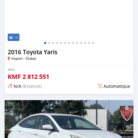
13
2016 Toyota Yaris
Import - Dubai
PRIX
KMF
2 812 551
N/A
(Essence)
Automatique
Publié il y a presque 6 ans