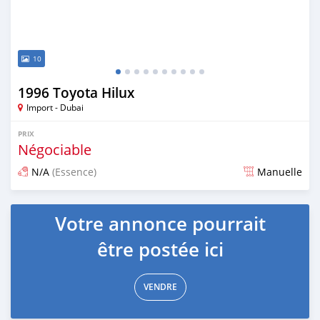
10
1996 Toyota Hilux
Import - Dubai
PRIX
Négociable
N/A
(Essence)
Manuelle
Publié il y a presque 6 ans
Votre annonce pourrait
être postée ici
VENDRE