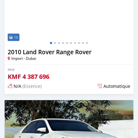
10
2010 Land Rover Range Rover
Import - Dubai
PRIX
KMF
4 387 696
N/A
(Essence)
Automatique
Publié il y a presque 6 ans