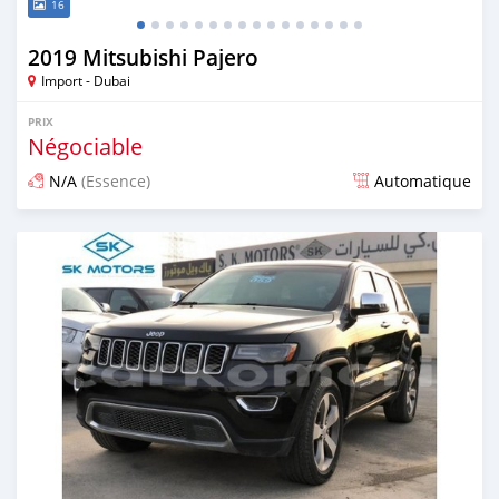
16
2019 Mitsubishi Pajero
Import - Dubai
PRIX
Négociable
N/A
(Essence)
Automatique
Publié il y a presque 6 ans